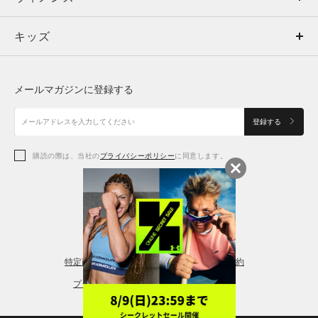
キッズ
トップス
ボトムス
キッズ
トップス
ボトムス
シューズ
シューズ
メールマガジンに登録する
ボトムス
シューズ
アクセサリー
アクセサリー
登録する
シューズ
アクセサリー
購読の際は、当社の
プライバシーポリシー
に同意します。
アクセサリー
スポーツブラ
レギンス＆タイツ
特定商取引法に基づく通販の表記
会員規約
プライバシーポリシー