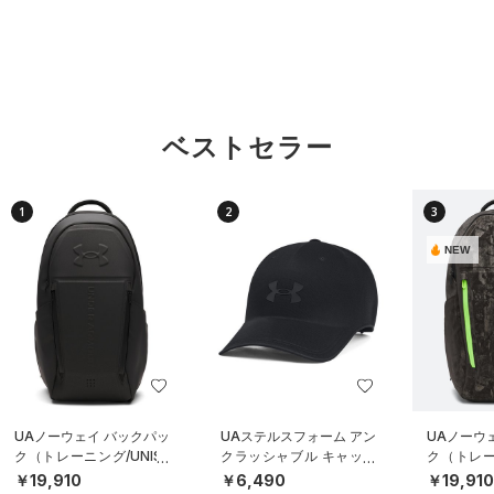
ベストセラー
1
2
3
NEW
UAノーウェイ バックパッ
UAステルスフォーム アン
UAノーウ
ク（トレーニング/UNISE
クラッシャブル キャップ
ク（トレーニ
X）
（ライフスタイル/UNISE
X）
￥19,910
￥6,490
￥19,91