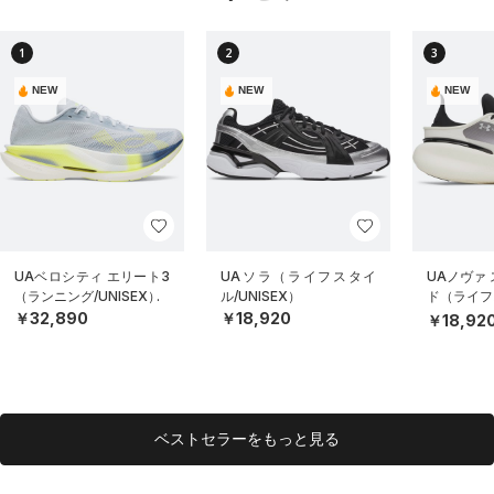
1
2
3
NEW
NEW
NEW
UAベロシティ エリート3
UAソラ（ライフスタイ
UAノヴァ
（ランニング/UNISEX）
ル/UNISEX）
ド（ライフス
EX）
￥32,890
￥18,920
￥18,92
ベストセラーをもっと見る