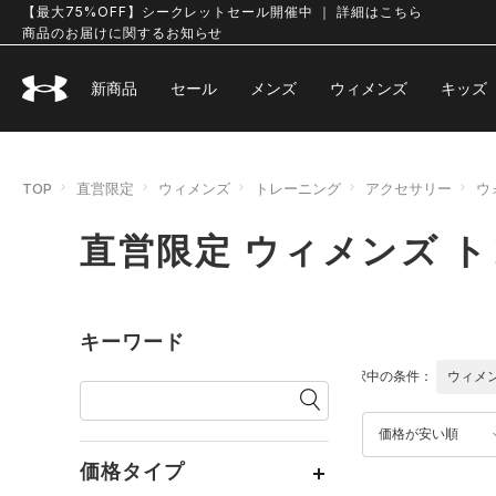
【最大75%OFF】シークレットセール開催中 ｜ 詳細はこちら
商品のお届けに関するお知らせ
新商品
セール
メンズ
ウィメンズ
キッズ
TOP
直営限定
ウィメンズ
トレーニング
アクセサリー
ウ
直営限定 ウィメンズ 
キーワード
選択中の条件：
ウィメ
価格が安い順
価格タイプ