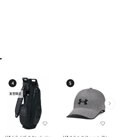
ー
4
5
6
直営限定