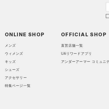
（0）
ボール
（0）
イヤホン＆ヘッドホン
（2）
ウォーターボトル
（0）
その他
ONLINE SHOP
OFFICIAL SHOP
シューズ
メンズ
直営店舗一覧
すべてのシューズ
サイズ
ウィメンズ
UAリワードアプリ
（4）
スポーツシューズ
キッズ
アンダーアーマー コミュニ
ONESIZE
カラー
（0）
スパイク
シューズ
スポーツスタイルシューズ
アクセサリー
（0）
価格
特集ページ一覧
ブラック
ホワイト
ブラウン
グリーン
（0）
サンダル
テクノロジー
～
円
円
ブルー
パープル
レッド
イエロー
FLOW(フロー)
（0）
在庫