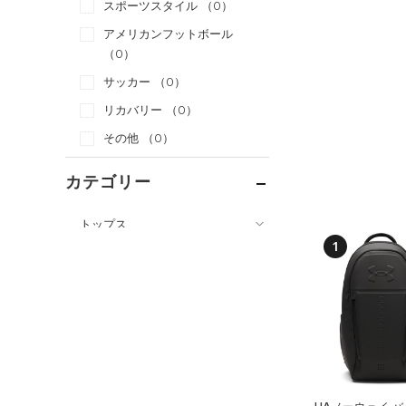
スポーツスタイル
（0）
アメリカンフットボール
（0）
サッカー
（0）
リカバリー
（0）
その他
（0）
カテゴリー
トップス
1
ボトムス
すべてのトップス
アクセサリー
すべてのボトムス
（3）
ベースレイヤー
すべてのアクセサリー
（4）
レギンス&タイツ
（1）
Tシャツ
（0）
バックパック
（0）
ショートパンツ
（0）
タンクトップ
ショルダー＆トートバッグ
（0）
パンツ(ロングパンツ)
（0）
ポロシャツ
（0）
（0）