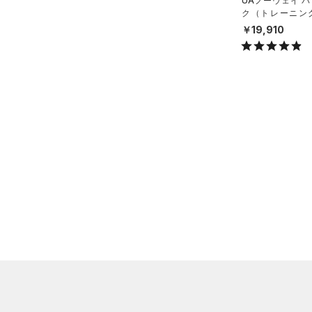
スウェット＆フリース
UAノーウェイ 
（0）
ロングTシャツ
（0）
サックパック
ク（トレーニング/
（0）
アンダーウェア
（0）
X）
パーカー&トレーナー
￥19,910
（0）
ウェストバッグ
（0）
スカート
（0）
ジャケット
（1）
ダッフルバッグ
（0）
スイムウェア
（0）
ジャージ
（0）
キャップ＆ビーニー
（0）
ベスト
（0）
ベルト
（0）
ダウン・コート
（0）
グローブ・手袋
（2）
スポーツブラ
（0）
アイウェア
（0）
セットアップ
リストバンド＆ヘッドバンド
（0）
（0）
スイムウェア
（0）
スポーツマスク
（0）
ソックス
（0）
ネックウォーマー
（0）
スリーブ
（0）
タオル