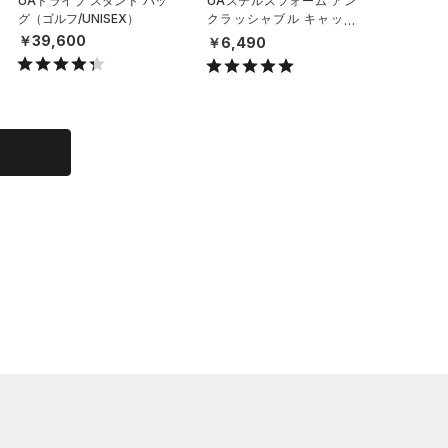
UAドライブ スタンド バッ
UAステルスフォーム アン
UA ノ
グ（ゴルフ/UNISEX）
クラッシャブル キャップ
ク ダッ
（ライフスタイル/UNISE
グ/UNIS
￥39,600
￥6,490
￥26,9
X）