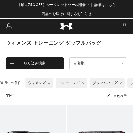
【最大75%OFF】シークレットセール開催中 ｜ 詳細はこちら
商品のお届けに関するお知らせ
ウィメンズ トレーニング ダッフルバッグ
絞り込み検索
新着順
選択中の条件：
ウィメンズ
トレーニング
ダッフルバッグ
11件
全色表示