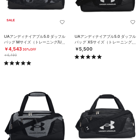
SALE
UAアンディナイアブル5.0 ダッフル
UAアンディナイアブル5.0 ダッフル
バッグ Mサイズ（トレーニング/UNI
バッグ XSサイズ（トレーニング/U
SEX）
NISEX）
￥4,543
￥5,500
30%OFF
￥6,490