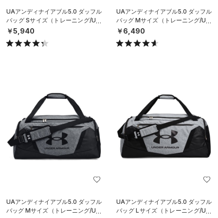
UAアンディナイアブル5.0 ダッフル
UAアンディナイアブル5.0 ダッフル
バッグ Sサイズ（トレーニング/UNI
バッグ Mサイズ（トレーニング/UNI
SEX）
SEX）
￥5,940
￥6,490
UAアンディナイアブル5.0 ダッフル
UAアンディナイアブル5.0 ダッフル
バッグ Mサイズ（トレーニング/UNI
バッグ Lサイズ（トレーニング/UNI