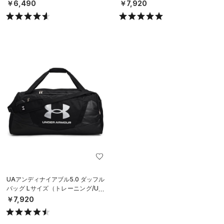
SEX）
SEX）
￥6,490
￥7,920
UAアンディナイアブル5.0 ダッフル
バッグ Lサイズ（トレーニング/UNI
SEX）
￥7,920