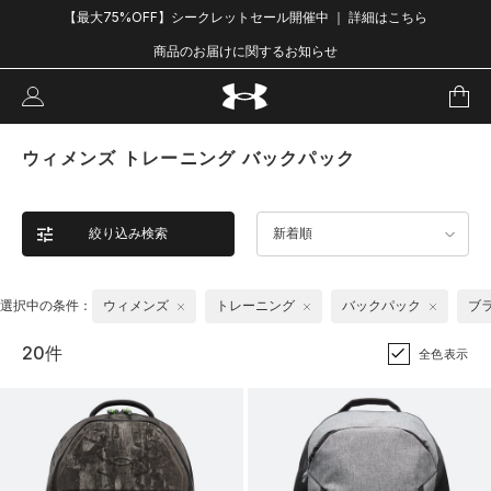
【最大75%OFF】シークレットセール開催中 ｜ 詳細はこちら
商品のお届けに関するお知らせ
ウィメンズ トレーニング バックパック
絞り込み検索
新着順
選択中の条件：
ウィメンズ
トレーニング
バックパック
ブ
20件
全色表示