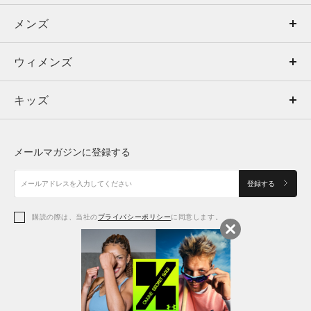
メンズ
メンズ
ウィメンズ
トップス
ウィメンズ
キッズ
トップス
ボトムス
キッズ
トップス
ボトムス
シューズ
シューズ
メールマガジンに登録する
ボトムス
シューズ
アクセサリー
アクセサリー
登録する
シューズ
アクセサリー
購読の際は、当社の
プライバシーポリシー
に同意します。
アクセサリー
スポーツブラ
レギンス＆タイツ