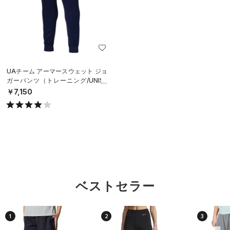
UAチーム アーマースウェット ジョ
ガーパンツ（トレーニング/UNISE
X）
￥7,150
ベストセラー
1
2
3