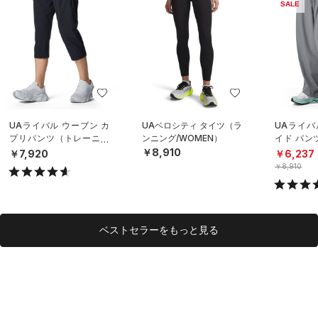
SALE
UAライバル ウーブン カ
UAベロシティ タイツ（ラ
UAライバ
プリパンツ（トレーニン
ンニング/WOMEN）
イド パン
グ/WOMEN）
イル/WOM
￥8,910
￥7,920
￥6,237
￥8,910
ベストセラーをもっと見る