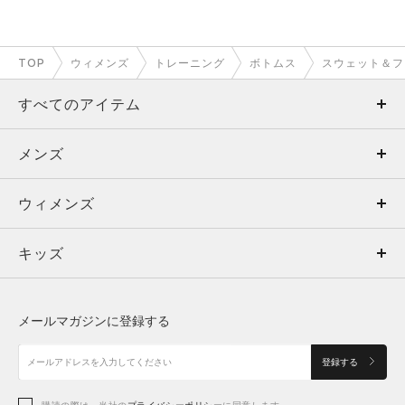
TOP
ウィメンズ
トレーニング
ボトムス
スウェット＆フ
すべてのアイテム
メンズ
メンズ
ウィメンズ
トップス
ウィメンズ
キッズ
トップス
ボトムス
キッズ
トップス
ボトムス
シューズ
シューズ
メールマガジンに登録する
ボトムス
シューズ
アクセサリー
アクセサリー
登録する
シューズ
購読の際は、当社の
プライバシーポリシー
に同意します。