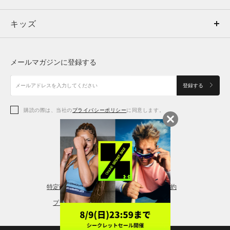
キッズ
トップス
ボトムス
キッズ
トップス
ボトムス
シューズ
シューズ
メールマガジンに登録する
ボトムス
シューズ
アクセサリー
アクセサリー
登録する
シューズ
アクセサリー
購読の際は、当社の
プライバシーポリシー
に同意します。
アクセサリー
スポーツブラ
レギンス＆タイツ
特定商取引法に基づく通販の表記
会員規約
プライバシーポリシー