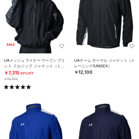
SALE
UAメッシュ ライナー ウーブン プリ
UAチーム サーマル ジャケット（ト
ント フルジップ ジャケット（トレ
レーニング/UNISEX）
ーニング/WOMEN）
￥12,100
￥7,315
30%OFF
￥10,450