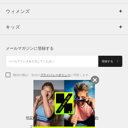
ウィメンズ
トップス
ウィメンズ
キッズ
トップス
ボトムス
キッズ
トップス
ボトムス
シューズ
シューズ
メールマガジンに登録する
ボトムス
シューズ
アクセサリー
アクセサリー
登録する
シューズ
アクセサリー
購読の際は、当社の
プライバシーポリシー
に同意します。
アクセサリー
スポーツブラ
レギンス＆タイツ
特定商取引法に基づく通販の表記
会員規約
プライバシーポリシー