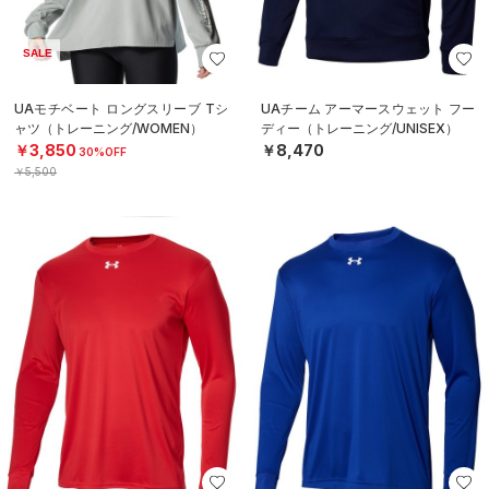
SALE
UAモチベート ロングスリーブ Tシ
UAチーム アーマースウェット フー
ャツ（トレーニング/WOMEN）
ディー（トレーニング/UNISEX）
￥3,850
￥8,470
30%OFF
￥5,500