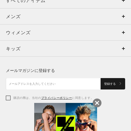
すべてのアイテム
メンズ
メンズ
ウィメンズ
トップス
ウィメンズ
キッズ
トップス
ボトムス
キッズ
トップス
ボトムス
シューズ
シューズ
メールマガジンに登録する
ボトムス
シューズ
アクセサリー
アクセサリー
登録する
シューズ
アクセサリー
購読の際は、当社の
プライバシーポリシー
に同意します。
アクセサリー
スポーツブラ
レギンス＆タイツ