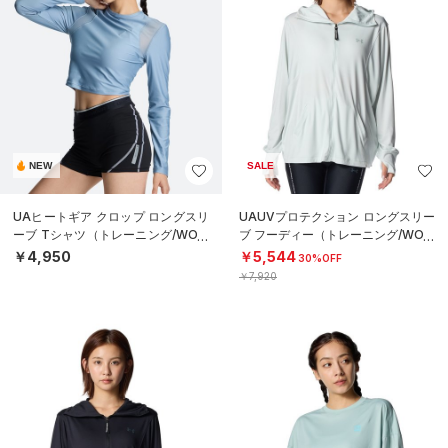
NEW
SALE
UAヒートギア クロップ ロングスリ
UAUVプロテクション ロングスリー
ーブ Tシャツ（トレーニング/WOM
ブ フーディー（トレーニング/WOM
EN）
EN）
￥4,950
￥5,544
30%OFF
￥7,920