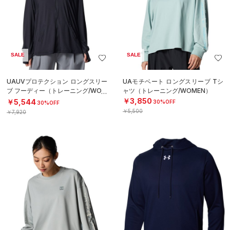
SALE
SALE
UAUVプロテクション ロングスリー
UAモチベート ロングスリーブ Tシ
ブ フーディー（トレーニング/WOM
ャツ（トレーニング/WOMEN）
EN）
￥3,850
￥5,544
30%OFF
30%OFF
￥5,500
￥7,920