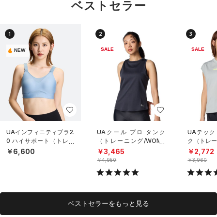
ベストセラー
1
2
3
SALE
SALE
NEW
UAインフィニティブラ2.
UAクール プロ タンク
UAテック
0 ハイサポート（トレー
（トレーニング/WOME
ク（トレー
ニング/WOMEN）
N）
N）
￥6,600
￥3,465
￥2,772
￥4,950
￥3,960
ベストセラーをもっと見る