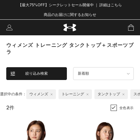
【最大75%OFF】シークレットセール開催中 ｜ 詳細はこちら
商品のお届けに関するお知らせ
ウィメンズ トレーニング タンクトップ＋スポーツブ
ラ
絞り込み検索
新着順
選択中の条件：
ウィメンズ
トレーニング
タンクトップ
ス
2件
全色表示