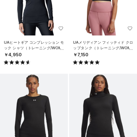
UAヒートギア コンプレッション モ
UAメリディアン フィッティド クロ
ック シャツ（トレーニング/WOME
ップタンク（トレーニング/WOME
N）
N）
￥4,950
￥7,150