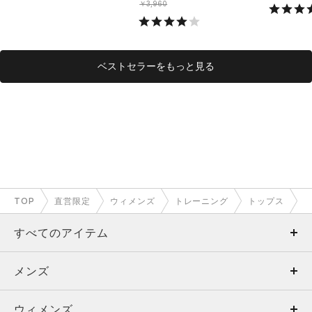
￥3,960
ベストセラーをもっと見る
TOP
直営限定
ウィメンズ
トレーニング
トップス
すべてのアイテム
メンズ
メンズ
ウィメンズ
トップス
ウィメンズ