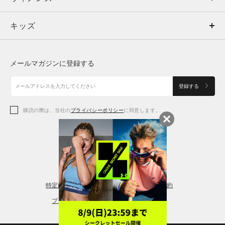
キッズ
トップス
ボトムス
キッズ
トップス
ボトムス
シューズ
シューズ
メールマガジンに登録する
ボトムス
シューズ
アクセサリー
アクセサリー
登録する
シューズ
アクセサリー
購読の際は、当社の
プライバシーポリシー
に同意します。
アクセサリー
スポーツブラ
レギンス＆タイツ
特定商取引法に基づく通販の表記
会員規約
プライバシーポリシー