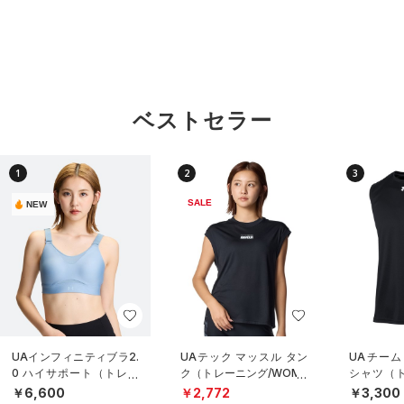
ベストセラー
1
2
3
SALE
NEW
UAインフィニティブラ2.
UAテック マッスル タン
UAチーム
0 ハイサポート（トレー
ク（トレーニング/WOME
シャツ（ト
ニング/WOMEN）
N）
NISEX）
￥6,600
￥2,772
￥3,300