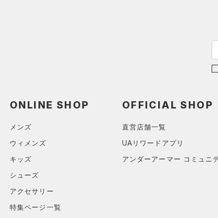
（0）
Charged Cotton(チャージド
コットン)
（0）
Rival Fleece(ライバルフリー
ス)
（0）
Armour Fleece(アーマーフリ
ース)
（0）
ONLINE SHOP
OFFICIAL SHOP
メンズ
直営店舗一覧
ウィメンズ
UAリワードアプリ
キッズ
アンダーアーマー コミュニ
シューズ
アクセサリー
特集ページ一覧