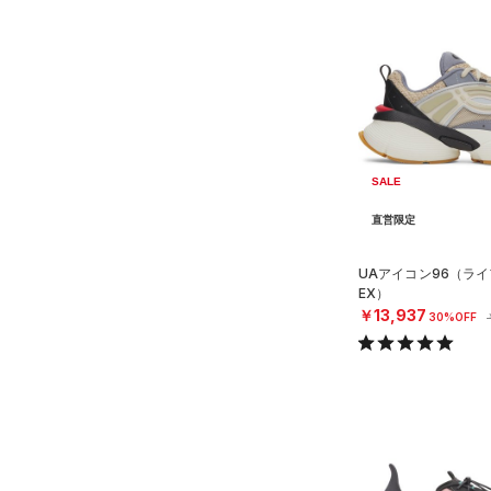
（6）
スポーツシューズ
ショルダー＆トートバッグ
（2）
パンツ(ロングパンツ)
（0）
ポロシャツ
（0）
（0）
スパイク
（0）
スウェット＆フリース
（0）
ロングTシャツ
（0）
サックパック
スポーツスタイルシューズ
（0）
アンダーウェア
（0）
パーカー&トレーナー
（15）
（0）
ウェストバッグ
（0）
スカート
（0）
ジャケット
（0）
サンダル
（1）
ダッフルバッグ
（0）
スイムウェア
（0）
ジャージ
（0）
SALE
キャップ＆ビーニー
サイズ
（0）
ベスト
（0）
直営限定
ベルト
（1）
ダウン・コート
（0）
グローブ・手袋
サイズがありません。
カラー
UAアイコン96（ライ
（2）
スポーツブラ
EX）
（0）
アイウェア
￥13,937
30%OFF
（0）
セットアップ
価格
リストバンド＆ヘッドバンド
ブラック
ホワイト
ブラウン
グリーン
（0）
（0）
スイムウェア
テクノロジー
（0）
スポーツマスク
～
円
円
ブルー
パープル
レッド
イエロー
（0）
ソックス
FLOW(フロー)
（0）
在庫
（0）
ネックウォーマー
HOVR(ホバー)
（6）