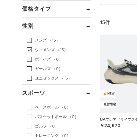
価格タイプ
15件
通常価格
（5）
性別
セール
（10）
メンズ
（15）
ウィメンズ
（15）
ボーイズ
（0）
ガールズ
（0）
ユニセックス
（15）
スポーツ
NEW
直営限定
ベースボール
（0）
バスケットボール
（0）
UAフレア（ライフスタイ
￥24,970
ゴルフ
（0）
トレーニング
（0）