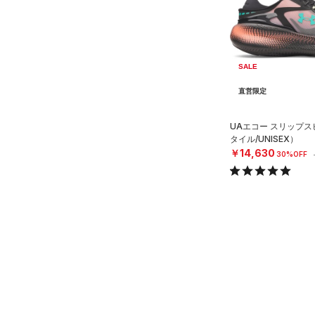
オレンジ
その他
（0）
在庫あり
スリーブ
CHARGED(チャージド)
（0）
限定
（0）
タオル
MICRO G(マイクロＧ)
（0）
直営限定
（15）
（0）
TRIBASE(トライベース)
ボール
SALE
公式サイト限定
（0）
（0）
（0）
イヤホン＆ヘッドホン
在庫残りわずか
（0）
RUSH(ラッシュ)
（0）
直営限定
（2）
ウォーターボトル
ISO-CHILL(アイソチル)
（0）
コレクション
UAエコー スリップ
（0）
その他
Tech(テック)
（0）
タイル/UNISEX）
￥14,630
30%OFF
プロジェクトロック
（0）
COLDGEAR ARMOUR(コール
ドギアアーマー)
（0）
ステフィン・カリー
（0）
HEATGEAR ARMOUR(ヒート
アジア限定
（0）
ギアアーマー)
（0）
STORM(ストーム)
（0）
COLDGEAR INFRARED(コー
ルドギアインフラレッド)
（0）
AUXETIC(オーゼティック)