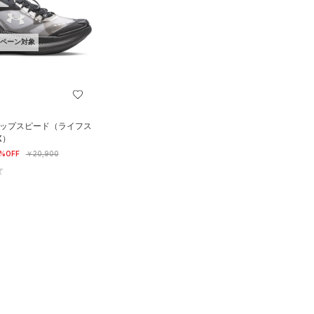
ペーン対象
リップスピード（ライフス
X）
%OFF
￥20,900