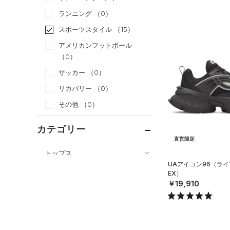
ランニング
（0）
スポーツスタイル
（15）
アメリカンフットボール
（0）
サッカー
（0）
リカバリー
（0）
その他
（0）
カテゴリー
直営限定
トップス
UAアイコン96（ライ
ボトムス
すべてのトップス
EX）
￥19,910
アクセサリー
すべてのボトムス
（3）
ベースレイヤー
シューズ
すべてのアクセサリー
（4）
レギンス&タイツ
（1）
Tシャツ
すべてのシューズ
（0）
バックパック
（0）
ショートパンツ
（0）
タンクトップ