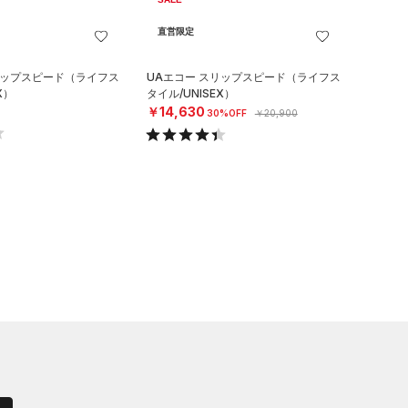
直営限定
リップスピード（ライフス
UAエコー スリップスピード（ライフス
X）
タイル/UNISEX）
￥14,630
30%OFF
￥20,900