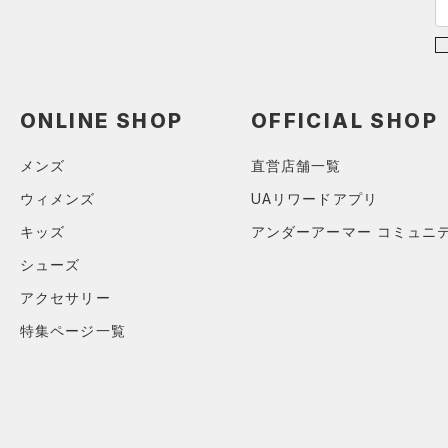
28.5
STORM(ストーム)
（0）
29.0
COLDGEAR INFRARED(コー
29.5
ルドギアインフラレッド)
30.0
（0）
ONLINE SHOP
OFFICIAL SHOP
30.5
AUXETIC(オーゼティック)
（0）
31.0
メンズ
直営店舗一覧
Charged Cotton(チャージド
31.5
ウィメンズ
UAリワードアプリ
コットン)
（0）
32.0
キッズ
アンダーアーマー コミュニ
Rival Fleece(ライバルフリー
33.0
ス)
（0）
シューズ
34.0
Armour Fleece(アーマーフリ
アクセサリー
35.0
ース)
（0）
特集ページ一覧