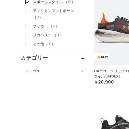
スポーツスタイル
（13）
アメリカンフットボール
（0）
サッカー
（0）
リカバリー
（0）
その他
（0）
カテゴリー
NEW
トップス
UAエコー スリップ
タイル/UNISEX）
ボトムス
すべてのトップス
￥20,900
アクセサリー
すべてのボトムス
（10）
ベースレイヤー
シューズ
すべてのアクセサリー
（17）
レギンス&タイツ
（36）
Tシャツ
すべてのシューズ
（25）
バックパック
（12）
ショートパンツ
（6）
タンクトップ
（3）
スポーツシューズ
ショルダー＆トートバッグ
（25）
パンツ(ロングパンツ)
（4）
ポロシャツ
（5）
（0）
スパイク
（3）