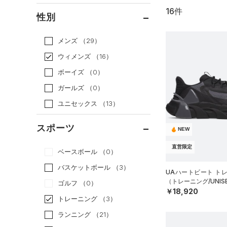
16件
通常価格
（12）
性別
セール
（4）
メンズ
（29）
ウィメンズ
（16）
ボーイズ
（0）
ガールズ
（0）
ユニセックス
（13）
スポーツ
NEW
直営限定
ベースボール
（0）
バスケットボール
（3）
UAハートビート ト
（トレーニング/UNIS
ゴルフ
（0）
￥18,920
トレーニング
（3）
ランニング
（21）