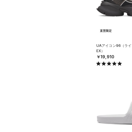
スウェット＆フリース
（7）
ロングTシャツ
（6）
サックパック
スポーツスタイルシューズ
（3）
アンダーウェア
（6）
パーカー&トレーナー
（11）
（9）
ウェストバッグ
（0）
スカート
（13）
ジャケット
（2）
サンダル
（15）
ダッフルバッグ
（0）
スイムウェア
（9）
ジャージ
直営限定
（9）
キャップ＆ビーニー
サイズ
（0）
ベスト
（0）
ベルト
UAアイコン96（ライ
EX）
（2）
ダウン・コート
16.5
（2）
グローブ・手袋
カラー
￥19,910
（12）
スポーツブラ
17.0
（1）
アイウェア
（0）
セットアップ
17.5
リストバンド＆ヘッドバンド
ブラック
ホワイト
ブラウン
グリーン
（2）
18.0
（0）
スイムウェア
18.5
（0）
スポーツマスク
19.0
ブルー
パープル
レッド
イエロー
（22）
ソックス
19.5
（0）
ネックウォーマー
20.0
オレンジ
その他
（1）
スリーブ
20.5
（4）
タオル