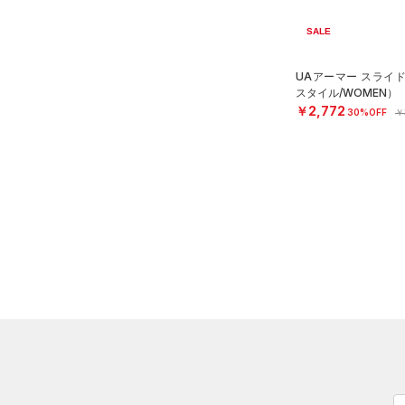
21.0
価格
（0）
ボール
21.5
SALE
（0）
イヤホン＆ヘッドホン
22.0
テクノロジー
UAアーマー スライ
～
円
円
（1）
22.5
ウォーターボトル
スタイル/WOMEN）
FLOW(フロー)
（0）
￥2,772
在庫
30%OFF
￥
23.0
（0）
その他
HOVR(ホバー)
（8）
23.5
在庫あり
CHARGED(チャージド)
（0）
限定
24.0
MICRO G(マイクロＧ)
（0）
24.5
直営限定
（6）
コレクション
TRIBASE(トライベース)
（1）
25.0
公式サイト限定
（0）
RUSH(ラッシュ)
（0）
25.5
プロジェクトロック
（0）
在庫残りわずか
（0）
ISO-CHILL(アイソチル)
（0）
26.0
ステフィン・カリー
（0）
Tech(テック)
（0）
26.5
アジア限定
（0）
27.0
COLDGEAR ARMOUR(コール
ドギアアーマー)
（0）
27.5
HEATGEAR ARMOUR(ヒート
28.0
ギアアーマー)
（0）