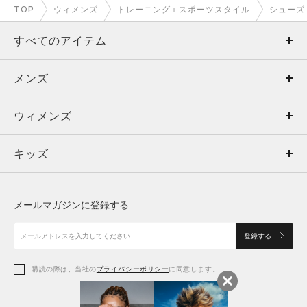
TOP
ウィメンズ
トレーニング＋スポーツスタイル
シューズ
すべてのアイテム
メンズ
メンズ
ウィメンズ
トップス
ウィメンズ
キッズ
トップス
ボトムス
キッズ
トップス
ボトムス
シューズ
シューズ
メールマガジンに登録する
ボトムス
シューズ
アクセサリー
アクセサリー
登録する
シューズ
アクセサリー
購読の際は、当社の
プライバシーポリシー
に同意します。
アクセサリー