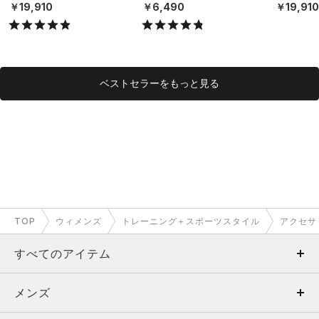
X）
（ライフスタイル/UNISE
X）
￥19,910
￥6,490
￥19,91
X）
ベストセラーをもっと見る
TOP
ウィメンズ
トレーニング＋スポーツスタイル
アクセサ
すべてのアイテム
メンズ
メンズ