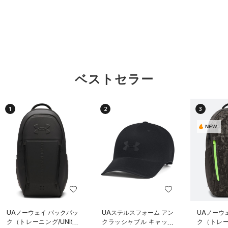
ベストセラー
1
2
3
NEW
UAノーウェイ バックパッ
UAステルスフォーム アン
UAノーウ
ク（トレーニング/UNISE
クラッシャブル キャップ
ク（トレーニ