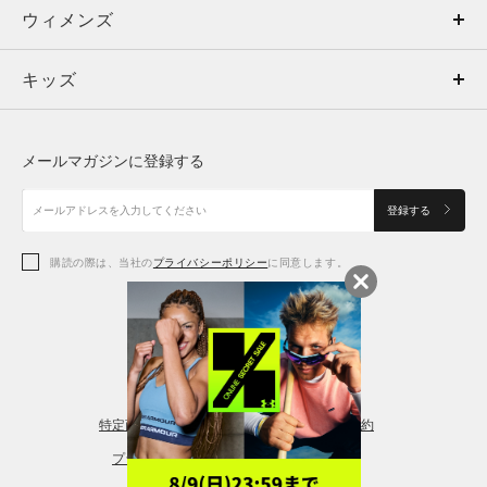
ウィメンズ
トップス
ウィメンズ
キッズ
トップス
ボトムス
キッズ
トップス
ボトムス
シューズ
シューズ
メールマガジンに登録する
ボトムス
シューズ
アクセサリー
アクセサリー
登録する
シューズ
アクセサリー
購読の際は、当社の
プライバシーポリシー
に同意します。
アクセサリー
スポーツブラ
レギンス＆タイツ
特定商取引法に基づく通販の表記
会員規約
プライバシーポリシー