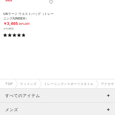
SALE
UAラージ ウエストバッグ（トレー
ニング/UNISEX）
￥3,465
30%OFF
￥4,950
TOP
ウィメンズ
トレーニング＋スポーツスタイル
アクセサ
すべてのアイテム
メンズ
メンズ