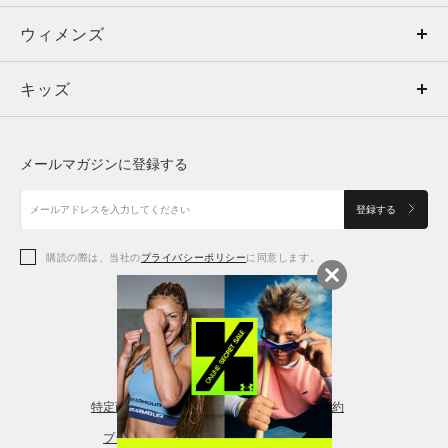
ウィメンズ
トップス
ウィメンズ
キッズ
トップス
ボトムス
キッズ
トップス
ボトムス
シューズ
シューズ
メールマガジンに登録する
ボトムス
シューズ
アクセサリー
アクセサリー
登録する
シューズ
アクセサリー
購読の際は、当社の
プライバシーポリシー
に同意します。
アクセサリー
スポーツブラ
レギンス＆タイツ
特定商取引法に基づく通販の表記
会員規約
プライバシーポリシー