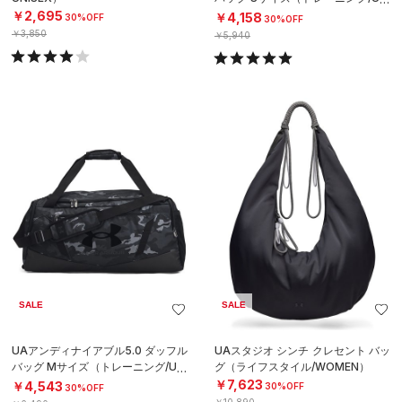
SEX）
￥2,695
￥4,158
30%OFF
30%OFF
￥3,850
￥5,940
SALE
SALE
UAアンディナイアブル5.0 ダッフル
UAスタジオ シンチ クレセント バッ
バッグ Mサイズ（トレーニング/UNI
グ（ライフスタイル/WOMEN）
SEX）
￥7,623
￥4,543
30%OFF
30%OFF