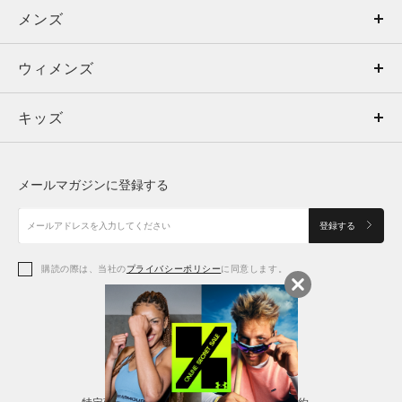
メンズ
メンズ
ウィメンズ
トップス
ウィメンズ
キッズ
トップス
ボトムス
キッズ
トップス
ボトムス
シューズ
シューズ
メールマガジンに登録する
ボトムス
シューズ
アクセサリー
アクセサリー
登録する
シューズ
アクセサリー
購読の際は、当社の
プライバシーポリシー
に同意します。
アクセサリー
スポーツブラ
レギンス＆タイツ