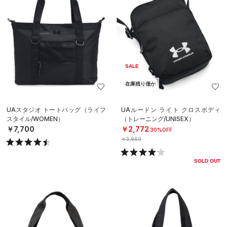
SALE
在庫残り僅か
UAスタジオ トートバッグ（ライフ
UAルードン ライト クロスボディ
スタイル/WOMEN）
（トレーニング/UNISEX）
￥7,700
￥2,772
30%OFF
￥3,960
SOLD OUT