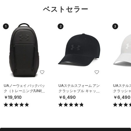
ベストセラー
1
2
3
UAノーウェイ バックパッ
UAステルスフォーム アン
UAステル
ク（トレーニング/UNISE
クラッシャブル キャップ
クラッシャ
X）
（ライフスタイル/UNISE
（ライフスタ
￥19,910
￥6,490
￥6,490
X）
X）