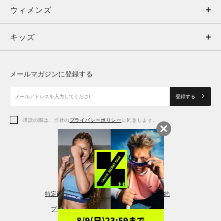
ウィメンズ
トップス
ウィメンズ
キッズ
トップス
ボトムス
キッズ
トップス
ボトムス
シューズ
シューズ
メールマガジンに登録する
ボトムス
シューズ
アクセサリー
アクセサリー
登録する
シューズ
アクセサリー
購読の際は、当社の
プライバシーポリシー
に同意します。
アクセサリー
スポーツブラ
レギンス＆タイツ
特定商取引法に基づく通販の表記
会員規約
プライバシーポリシー