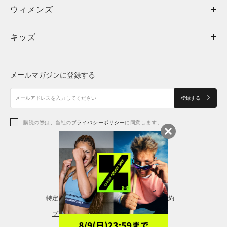
ウィメンズ
トップス
ウィメンズ
キッズ
トップス
ボトムス
キッズ
トップス
ボトムス
シューズ
シューズ
メールマガジンに登録する
ボトムス
シューズ
アクセサリー
アクセサリー
登録する
シューズ
アクセサリー
購読の際は、当社の
プライバシーポリシー
に同意します。
アクセサリー
スポーツブラ
レギンス＆タイツ
特定商取引法に基づく通販の表記
会員規約
プライバシーポリシー