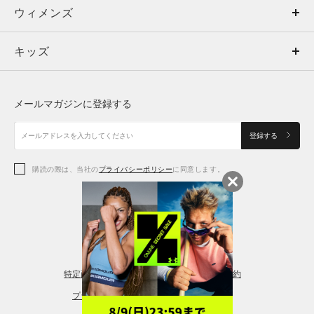
ウィメンズ
トップス
ウィメンズ
キッズ
トップス
ボトムス
キッズ
トップス
ボトムス
シューズ
シューズ
メールマガジンに登録する
ボトムス
シューズ
アクセサリー
アクセサリー
登録する
シューズ
アクセサリー
購読の際は、当社の
プライバシーポリシー
に同意します。
アクセサリー
スポーツブラ
レギンス＆タイツ
特定商取引法に基づく通販の表記
会員規約
プライバシーポリシー