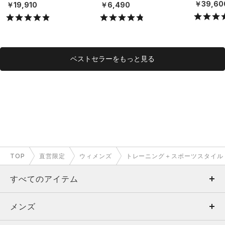
X）
（ライフスタイル/UNISE
￥39,60
￥19,910
￥6,490
X）
ベストセラーをもっと見る
TOP
直営限定
ウィメンズ
トレーニング＋スポーツスタイル
すべてのアイテム
メンズ
メンズ