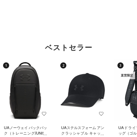
ベストセラー
1
2
3
直営限定
UAノーウェイ バックパッ
UAステルスフォーム アン
UAドライ
ク（トレーニング/UNISE
クラッシャブル キャップ
ッグ（ゴルフ