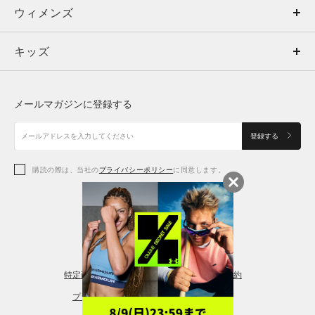
ウィメンズ
トップス
ウィメンズ
キッズ
トップス
ボトムス
キッズ
トップス
ボトムス
シューズ
シューズ
メールマガジンに登録する
ボトムス
シューズ
アクセサリー
アクセサリー
登録する
シューズ
アクセサリー
購読の際は、当社の
プライバシーポリシー
に同意します。
アクセサリー
スポーツブラ
レギンス＆タイツ
特定商取引法に基づく通販の表記
会員規約
プライバシーポリシー