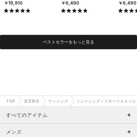
X）
（ライフスタイル/UNISE
（ライフスタ
￥19,910
￥6,490
￥6,490
X）
X）
ベストセラーをもっと見る
TOP
直営限定
ウィメンズ
トレーニング＋スポーツスタイル
すべてのアイテム
メンズ
メンズ