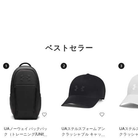
ベストセラー
1
2
3
UAノーウェイ バックパッ
UAステルスフォーム アン
UAステル
ク（トレーニング/UNISE
クラッシャブル キャップ
クラッシャ