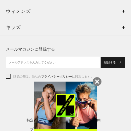
ウィメンズ
トップス
ウィメンズ
キッズ
トップス
ボトムス
キッズ
トップス
ボトムス
シューズ
シューズ
メールマガジンに登録する
ボトムス
シューズ
アクセサリー
アクセサリー
登録する
シューズ
アクセサリー
購読の際は、当社の
プライバシーポリシー
に同意します。
アクセサリー
スポーツブラ
レギンス＆タイツ
特定商取引法に基づく通販の表記
会員規約
プライバシーポリシー