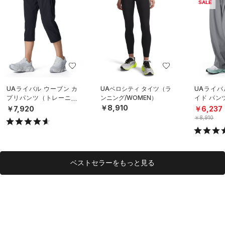
SALE
UAライバル ウーブン カ
UAベロシティ タイツ（ラ
UAライバ
プリパンツ（トレーニン
ンニング/WOMEN）
イド パン
グ/WOMEN）
イル/WOM
￥8,910
￥7,920
￥6,237
￥8,910
ベストセラーをもっと見る