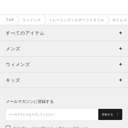
TOP
ウィメンズ
トレーニング＋スポーツスタイル
ボトムス
すべてのアイテム
メンズ
メンズ
ウィメンズ
トップス
ウィメンズ
キッズ
トップス
ボトムス
キッズ
トップス
ボトムス
シューズ
シューズ
メールマガジンに登録する
ボトムス
シューズ
アクセサリー
アクセサリー
登録する
シューズ
購読の際は、当社の
プライバシーポリシー
に同意します。