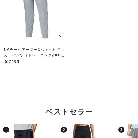
UAチーム アーマースウェット ジョ
ガーパンツ（トレーニング/UNISE
X）
￥7,150
ベストセラー
1
2
3