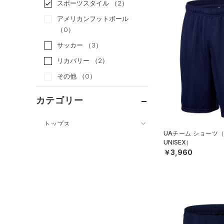
スポーツスタイル
（2）
アメリカンフットボール
（0）
サッカー
（3）
リカバリー
（2）
その他
（0）
カテゴリー
トップス
UAチーム ショーツ
ボトムス
すべてのトップス
UNISEX）
￥3,960
すべてのボトムス
（10）
ベースレイヤー
（17）
レギンス&タイツ
（36）
Tシャツ
（12）
ショートパンツ
（6）
タンクトップ
（25）
パンツ(ロングパンツ)
（4）
ポロシャツ
（3）