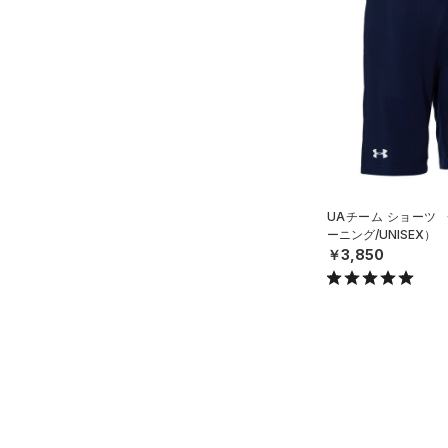
スウェット＆フリース
（7）
ロングTシャツ
（3）
アンダーウェア
（6）
パーカー&トレーナー
（0）
スカート
（13）
ジャケット
（0）
スイムウェア
（9）
ジャージ
（0）
ベスト
アクセサリー
シューズ
（2）
ダウン・コート
すべてのアクセサリー
（12）
スポーツブラ
すべてのシューズ
（25）
バックパック
UAチーム ショーツ
サイズ
ーニング/UNISEX）
（0）
（3）
セットアップ
スポーツシューズ
ショルダー＆トートバッグ
￥3,850
（5）
YXS(120cm)
カラー
（0）
（0）
スイムウェア
スパイク
YS(130cm)
（6）
サックパック
スポーツスタイルシューズ
YM(140cm)
（11）
（9）
ウェストバッグ
ブラック
ホワイト
ブラウン
グリーン
YL(150cm)
（2）
サンダル
（15）
ダッフルバッグ
YXL(160cm)
（9）
キャップ＆ビーニー
XS
ブルー
パープル
レッド
イエロー
（0）
ベルト
S