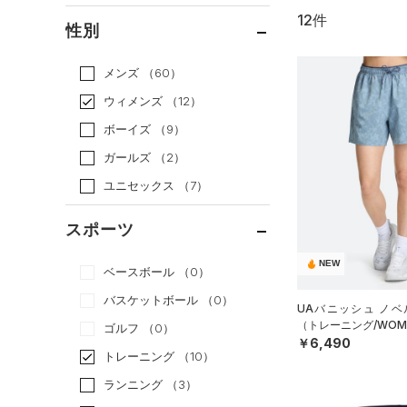
12件
通常価格
（10）
性別
セール
（2）
メンズ
（60）
ウィメンズ
（12）
ボーイズ
（9）
ガールズ
（2）
ユニセックス
（7）
スポーツ
NEW
ベースボール
（0）
バスケットボール
（0）
UAバニッシュ ノベ
（トレーニング/WOM
ゴルフ
（0）
￥6,490
トレーニング
（10）
ランニング
（3）