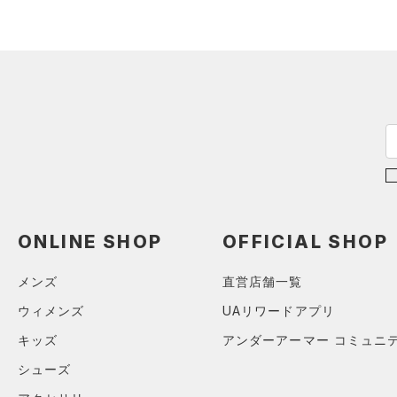
（2）
グローブ・手袋
M
オレンジ
その他
（1）
アイウェア
L
リストバンド＆ヘッドバンド
XL
価格
（2）
2XL
（0）
スポーツマスク
3XL
テクノロジー
～
（22）
円
円
ソックス
4XL
FLOW(フロー)
（0）
在庫
5XL
（0）
ネックウォーマー
HOVR(ホバー)
（0）
6XL
（1）
スリーブ
在庫あり
CHARGED(チャージド)
（0）
限定
0
ONLINE SHOP
OFFICIAL SHOP
（4）
タオル
MICRO G(マイクロＧ)
（0）
2
（0）
直営限定
ボール
（0）
メンズ
直営店舗一覧
コレクション
TRIBASE(トライベース)
4
公式サイト限定
（0）
（0）
（0）
イヤホン＆ヘッドホン
ウィメンズ
UAリワードアプリ
6
プロジェクトロック
（0）
在庫残りわずか
（0）
RUSH(ラッシュ)
（0）
（1）
ウォーターボトル
キッズ
アンダーアーマー コミュニ
8
ステフィン・カリー
（0）
ISO-CHILL(アイソチル)
（0）
（0）
その他
シューズ
30
アジア限定
（0）
Tech(テック)
（0）