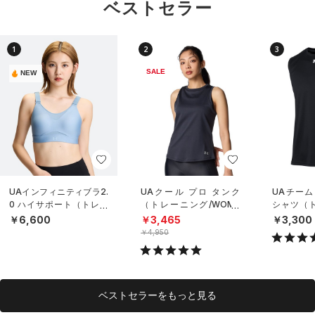
ベストセラー
1
2
3
SALE
NEW
UAインフィニティブラ2.
UAクール プロ タンク
UAチーム
0 ハイサポート（トレー
（トレーニング/WOME
シャツ（ト
ニング/WOMEN）
N）
NISEX）
￥6,600
￥3,465
￥3,300
￥4,950
ベストセラーをもっと見る