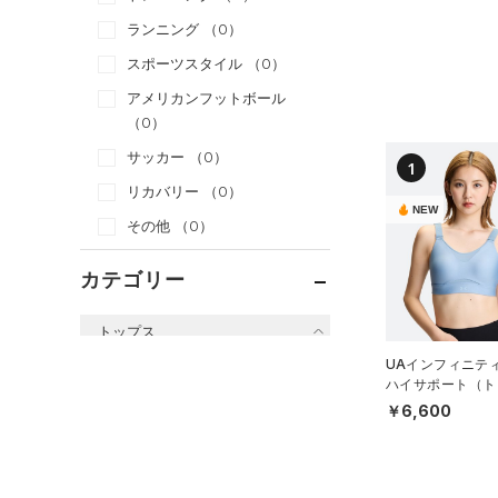
ランニング
（0）
スポーツスタイル
（0）
アメリカンフットボール
（0）
サッカー
（0）
1
リカバリー
（0）
NEW
その他
（0）
カテゴリー
トップス
UAインフィニティ
すべてのトップス
ハイサポート（ト
グ/WOMEN）
（0）
ベースレイヤー
￥6,600
（0）
Tシャツ
（0）
タンクトップ