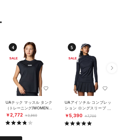
ー
4
5
6
SALE
SALE
UAテック マッスル タンク
UAアイソチル コンプレッ
UAアス
（トレーニング/WOMEN）
ション ロングスリーブ モ
スリープ
ックネック シャツ（ゴル
シャツ（リ
￥2,772
￥5,390
￥12,10
￥3,960
￥7,700
フ/WOMEN）
X）