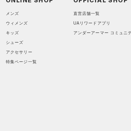
ONLINE SHOP
OFFICIAL SHOP
すべてのシューズ
（0）
バックパック
（0）
ショートパンツ
サイズ
メンズ
直営店舗一覧
（0）
スポーツシューズ
ショルダー＆トートバッグ
（0）
パンツ(ロングパンツ)
（0）
カテゴリーを選択してください。
ウィメンズ
UAリワードアプリ
カラー
（0）
スパイク
（0）
スウェット＆フリース
（0）
サックパック
キッズ
アンダーアーマー コミュニ
スポーツスタイルシューズ
（0）
アンダーウェア
（0）
（0）
ウェストバッグ
シューズ
（0）
ブラック
スカート
ホワイト
ブラウン
グリーン
（0）
サンダル
（0）
ダッフルバッグ
アクセサリー
（0）
スイムウェア
（0）
キャップ＆ビーニー
特集ページ一覧
ブルー
パープル
レッド
イエロー
（0）
ベルト
（0）
グローブ・手袋
オレンジ
その他
（0）
アイウェア
リストバンド＆ヘッドバンド
価格
（0）
（0）
スポーツマスク
テクノロジー
～
（0）
円
円
ソックス