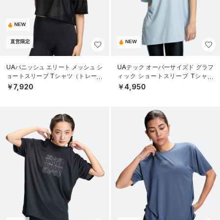
NEW
直営限定
NEW
UAバニッシュ エリート メッシュ シ
UAテック オーバーサイズド グラフ
ョートスリーブ Tシャツ（トレーニ
ィック ショートスリーブ Tシャツ
ング/WOMEN）
（トレーニング/WOMEN）
￥7,920
￥4,950