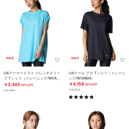
SALE
SALE
UAアーマードライ フレンチスリー
UAクール プロ Tシャツ（トレーニ
ブ Tシャツ（トレーニング/WOME
ング/WOMEN）
N）
￥4,158
￥3,465
30%OFF
30%OFF
￥5,940
￥4,950