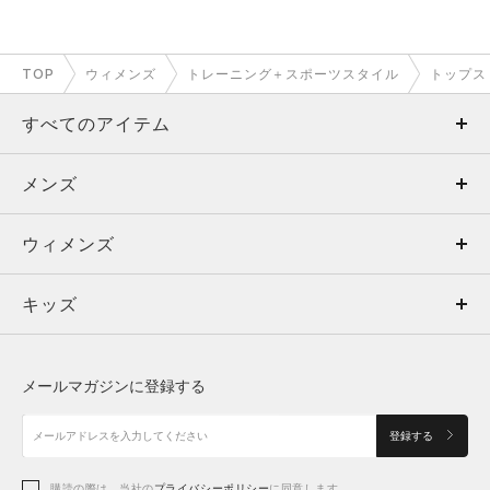
TOP
ウィメンズ
トレーニング＋スポーツスタイル
トップス
すべてのアイテム
メンズ
メンズ
ウィメンズ
トップス
ウィメンズ
キッズ
トップス
ボトムス
キッズ
トップス
ボトムス
シューズ
シューズ
メールマガジンに登録する
ボトムス
シューズ
アクセサリー
アクセサリー
登録する
シューズ
アクセサリー
購読の際は、当社の
プライバシーポリシー
に同意します。