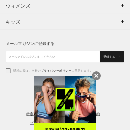
ウィメンズ
トップス
ウィメンズ
キッズ
トップス
ボトムス
キッズ
トップス
ボトムス
シューズ
シューズ
メールマガジンに登録する
ボトムス
シューズ
アクセサリー
アクセサリー
登録する
シューズ
アクセサリー
購読の際は、当社の
プライバシーポリシー
に同意します。
アクセサリー
スポーツブラ
レギンス＆タイツ
特定商取引法に基づく通販の表記
会員規約
プライバシーポリシー