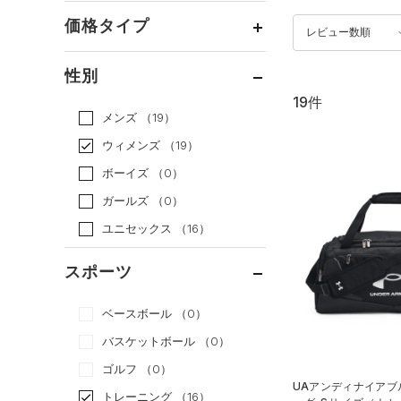
価格タイプ
レビュー数順
通常価格
（16）
性別
セール
（3）
19件
メンズ
（19）
ウィメンズ
（19）
ボーイズ
（0）
ガールズ
（0）
ユニセックス
（16）
スポーツ
ベースボール
（0）
バスケットボール
（0）
ゴルフ
（0）
UAアンディナイアブル
トレーニング
（16）