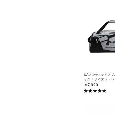
ショルダー＆トートバッグ
（26）
パンツ(ロングパンツ)
（4）
ポロシャツ
（5）
（3）
スウェット＆フリース
（9）
ロングTシャツ
（6）
サックパック
（3）
アンダーウェア
（6）
パーカー&トレーナー
（9）
ウェストバッグ
（0）
スカート
（15）
ジャケット
（15）
ダッフルバッグ
（0）
スイムウェア
（9）
ジャージ
（10）
キャップ＆ビーニー
（0）
ベスト
（0）
ベルト
（2）
ダウン・コート
（4）
グローブ・手袋
（12）
スポーツブラ
（1）
アイウェア
UAアンディナイアブル
（0）
セットアップ
リストバンド＆ヘッドバンド
ッグ Lサイズ（トレー
（2）
（0）
X）
スイムウェア
￥7,920
（0）
スポーツマスク
（24）
ソックス
（0）
ネックウォーマー