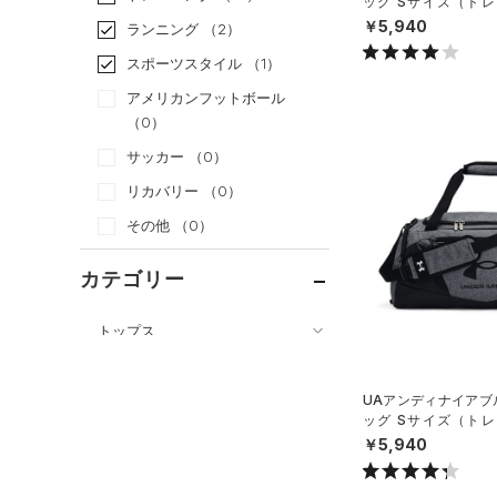
ッグ Sサイズ（トレー
X）
￥5,940
ランニング
（2）
スポーツスタイル
（1）
アメリカンフットボール
（0）
サッカー
（0）
リカバリー
（0）
その他
（0）
カテゴリー
トップス
ボトムス
すべてのトップス
アクセサリー
UAアンディナイアブル
すべてのボトムス
（10）
ベースレイヤー
ッグ Sサイズ（トレー
すべてのアクセサリー
（20）
X）
レギンス&タイツ
（39）
￥5,940
Tシャツ
（25）
バックパック
（15）
ショートパンツ
（9）
タンクトップ