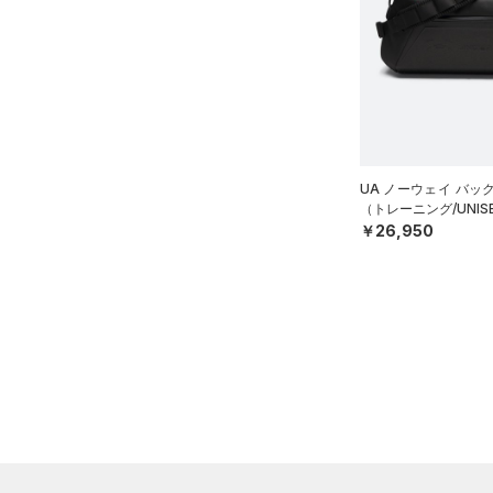
YS(130cm)
ブルー
パープル
レッド
イエロー
YM(140cm)
YL(150cm)
オレンジ
その他
YXL(160cm)
S
価格
M
UA ノーウェイ バッ
（トレーニング/UNIS
L
テクノロジー
￥26,950
～
円
円
XL
FLOW(フロー)
（0）
在庫
ONESIZE
HOVR(ホバー)
（0）
S(22cm)
在庫あり
CHARGED(チャージド)
（0）
限定
M(23cm)
MICRO G(マイクロＧ)
（0）
ML(24cm)
直営限定
（1）
コレクション
TRIBASE(トライベース)
L(25cm)
公式サイト限定
（0）
（0）
XS(21cm)
プロジェクトロック
（0）
在庫残りわずか
（1）
RUSH(ラッシュ)
（0）
XL(26cm)