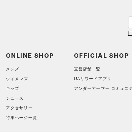
ステフィン・カリー
（0）
ISO-CHILL(アイソチル)
（0）
SMMD
アジア限定
（0）
Tech(テック)
（0）
LGXL
COLDGEAR ARMOUR(コール
ドギアアーマー)
（0）
HEATGEAR ARMOUR(ヒート
ギアアーマー)
（0）
STORM(ストーム)
（10）
ONLINE SHOP
OFFICIAL SHOP
COLDGEAR INFRARED(コー
ルドギアインフラレッド)
メンズ
直営店舗一覧
（0）
ウィメンズ
UAリワードアプリ
AUXETIC(オーゼティック)
キッズ
アンダーアーマー コミュニ
（0）
シューズ
Charged Cotton(チャージド
コットン)
（0）
アクセサリー
Rival Fleece(ライバルフリー
特集ページ一覧
ス)
（0）
Armour Fleece(アーマーフリ