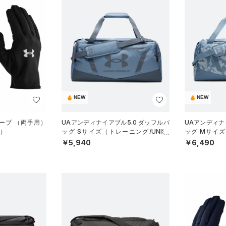
NEW
NEW
ローブ （両手用）
UAアンディナイアブル5.0 ダッフルバ
UAアンディナ
X）
ッグ Sサイズ（トレーニング/UNISE
ッグ Mサイズ
X）
X）
￥5,940
￥6,490