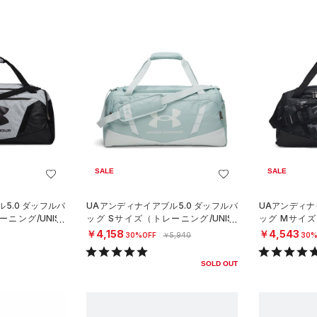
SALE
SALE
5.0 ダッフルバ
UAアンディナイアブル5.0 ダッフルバ
UAアンディナ
ニング/UNISE
ッグ Sサイズ（トレーニング/UNISE
ッグ Mサイズ
X）
X）
￥4,158
￥4,543
30%OFF
￥5,940
30%
SOLD OUT