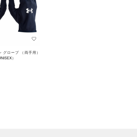
ン グローブ （両手用）
NISEX）