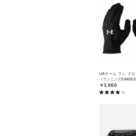
（3）
スリーブ
（4）
タオル
（0）
ボール
（0）
イヤホン＆ヘッドホン
（1）
ウォーターボトル
（0）
その他
シューズ
UAチーム ラン グ
すべてのシューズ
（ランニング/UNISE
サイズ
￥3,960
（24）
スポーツシューズ
S(22cm)
カラー
（0）
スパイク
M(23cm)
スポーツスタイルシューズ
ML(24cm)
（11）
ブラック
ホワイト
ブラウン
グリーン
L(25cm)
（2）
サンダル
XL(26cm)