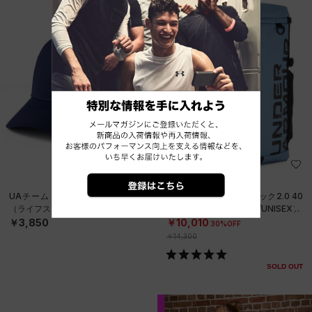
SALE
在庫残り僅か
UAチーム サイドライン キャップ
UAターポリン バックパック2.0 40
（ライフスタイル/UNISEX）
リットル（トレーニング/UNISEX）
￥3,850
￥10,010
30%OFF
￥14,300
SOLD OUT