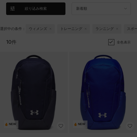
絞り込み検索
新着順
選択中の条件：
ウィメンズ
トレーニング
ランニング
スポ
10件
全色表示
NEW
NEW