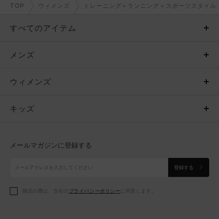
TOP
ウィメンズ
トレーニング＋ランニング＋スポーツスタイル
すべてのアイテム
メンズ
メンズ
ウィメンズ
トップス
ウィメンズ
キッズ
トップス
ボトムス
キッズ
トップス
ボトムス
シューズ
シューズ
メールマガジンに登録する
ボトムス
シューズ
アクセサリー
アクセサリー
登録する
シューズ
アクセサリー
購読の際は、当社の
プライバシーポリシー
に同意します。
アクセサリー
スポーツブラ