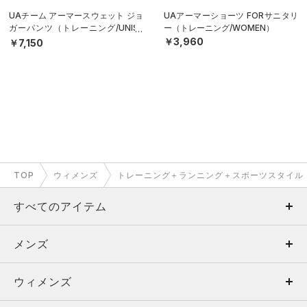
UAチーム アーマースウェット ジョ
UAアーマーショーツ FORサニタリ
ガーパンツ（トレーニング/UNISE
ー（トレーニング/WOMEN）
X）
￥3,960
￥7,150
TOP
ウィメンズ
トレーニング＋ランニング＋スポーツスタイル
すべてのアイテム
メンズ
メンズ
ウィメンズ
トップス
ウィメンズ