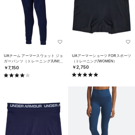
UAチーム アーマースウェット ジョ
UAアーマーショーツ FORスポーツ
ガーパンツ（トレーニング/UNISE
（トレーニング/WOMEN）
X）
￥2,750
￥7,150