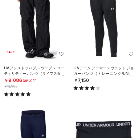
SALE
UAアンストッパブル ウーブン ユー
UAチーム アーマースウェット ジョ
ティリティー パンツ（ライフスタイ
ガーパンツ（トレーニング/UNISE
ル/WOMEN）
X）
￥9,086
￥7,150
30%OFF
￥12,980