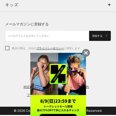
キッズ
トップス
ボトムス
キッズ
トップス
ボトムス
シューズ
シューズ
メールマガジンに登録する
ボトムス
シューズ
アクセサリー
アクセサリー
登録する
シューズ
アクセサリー
購読の際は、当社の
プライバシーポリシー
に同意します。
アクセサリー
スポーツブラ
レギンス＆タイツ
特定商取引法に基づく通販の表記
会員規約
プライバシーポリシー
© 2026 Copyright DOME Corporation. All Rights Reserved.