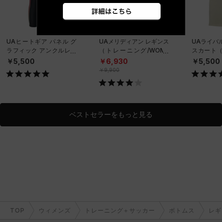
UAヒートギア パネル グ
UAメリディアン レギンス
UAライバ
ラフィック アンクルレギ
（トレーニング/WOME
スカート（
ンス（トレーニング/WO
N）
WOMEN
￥5,500
￥6,930
￥5,500
MEN）
￥9,900
ベストセラーをもっと見る
TOP
ウィメンズ
トレーニング＋サッカー
ボトムス
レギ