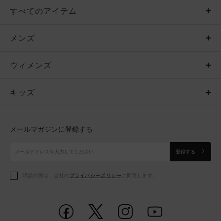
すべてのアイテム
メンズ
メンズ
ウィメンズ
トップス
ウィメンズ
キッズ
トップス
ボトムス
キッズ
トップス
ボトムス
シューズ
シューズ
メールマガジンに登録する
ボトムス
シューズ
アクセサリー
アクセサリー
登録する
シューズ
アクセサリー
購読の際は、当社の
プライバシーポリシー
に同意します。
アクセサリー
スポーツブラ