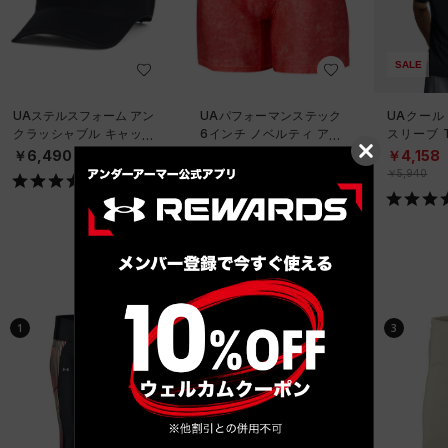
SALE
UAステルスフォーム アン
UAパフォーマンステック
UAクール
クラッシャブル キャップ
6インチ ノベルティ アン
スリーブ 
（ライフスタイル/UNISE
ダーウェア（トレーニン
ーニング/
￥6,490
￥2,970
￥4,158
X）
グ/MEN）
￥5,940
ベストセラー
1
2
3
SALE