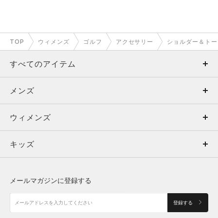
TOP
ウィメンズ
ゴルフ
アクセサリー
ショルダー＆トー
すべてのアイテム
メンズ
メンズ
ウィメンズ
トップス
ウィメンズ
キッズ
トップス
ボトムス
キッズ
トップス
ボトムス
シューズ
シューズ
メールマガジンに登録する
ボトムス
シューズ
アクセサリー
アクセサリー
登録する