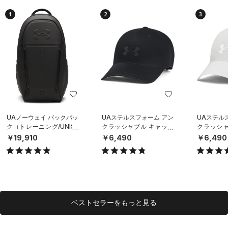
1
2
3
UAノーウェイ バックパッ
UAステルスフォーム アン
UAステル
ク（トレーニング/UNISE
クラッシャブル キャップ
クラッシャ
X）
（ライフスタイル/UNISE
（ライフスタ
￥19,910
￥6,490
￥6,490
X）
X）
ベストセラーをもっと見る