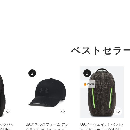
ベストセラ
2
3
NEW
バックパッ
UAステルスフォーム アン
UAノーウェイ バックパッ
UNISE
クラッシャブル キャップ
ク（トレーニング/UNISE