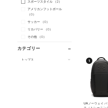
スポーツスタイル
（2）
アメリカンフットボール
（0）
サッカー
（0）
リカバリー
（0）
その他
（0）
カテゴリー
トップス
1
ボトムス
すべてのトップス
アクセサリー
すべてのボトムス
（4）
ベースレイヤー
すべてのアクセサリー
（0）
レギンス&タイツ
（0）
Tシャツ
（0）
バックパック
（0）
ショートパンツ
（0）
タンクトップ
（1）
ショルダー＆トートバッグ
（0）
パンツ(ロングパンツ)
（0）
ポロシャツ
UAノーウェイ 
（0）
サックパック
（0）
ク（トレーニング/