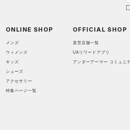
（0）
ボール
（0）
イヤホン＆ヘッドホン
（0）
ウォーターボトル
ONLINE SHOP
OFFICIAL SHOP
（4）
その他
メンズ
直営店舗一覧
シューズ
ウィメンズ
UAリワードアプリ
すべてのシューズ
サイズ
キッズ
アンダーアーマー コミュニ
（0）
スポーツシューズ
シューズ
ONESIZE
カラー
（0）
スパイク
アクセサリー
スポーツスタイルシューズ
（0）
特集ページ一覧
ブラック
ホワイト
ブラウン
グリーン
（0）
サンダル
ブルー
パープル
レッド
イエロー