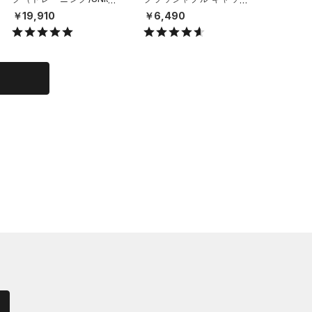
X）
（ライフスタイル/UNISE
（ライフ
￥19,910
￥6,490
￥6,49
X）
X）