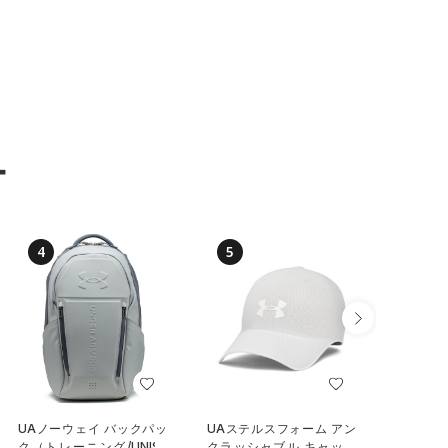
ー
4
5
6
UAノーウェイ バックパッ
UAステルスフォーム アン
UAステ
ク（トレーニング/UNISE
クラッシャブル キャップ
クラッシ