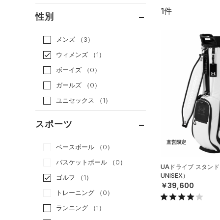
1件
通常価格
（1）
性別
セール
（0）
メンズ
（3）
ウィメンズ
（1）
ボーイズ
（0）
ガールズ
（0）
ユニセックス
（1）
スポーツ
直営限定
ベースボール
（0）
バスケットボール
（0）
UAドライブ スタンド
UNISEX）
ゴルフ
（1）
￥39,600
トレーニング
（0）
ランニング
（1）