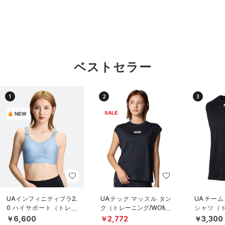
ベストセラー
1
2
3
SALE
NEW
UAインフィニティブラ2.
UAテック マッスル タン
UAチーム
0 ハイサポート（トレー
ク（トレーニング/WOME
シャツ（ト
ニング/WOMEN）
N）
NISEX）
￥6,600
￥2,772
￥3,300