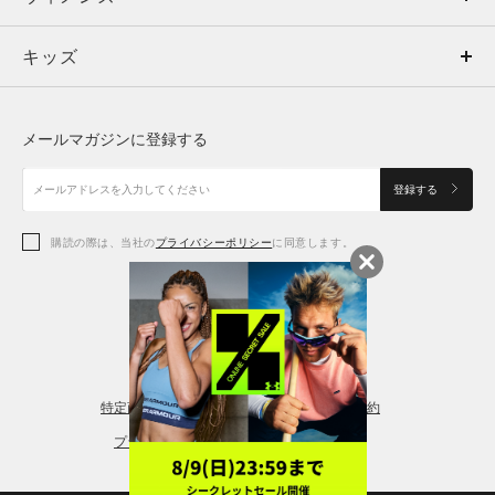
キッズ
トップス
ボトムス
キッズ
トップス
ボトムス
シューズ
シューズ
メールマガジンに登録する
ボトムス
シューズ
アクセサリー
アクセサリー
登録する
シューズ
アクセサリー
購読の際は、当社の
プライバシーポリシー
に同意します。
アクセサリー
スポーツブラ
レギンス＆タイツ
特定商取引法に基づく通販の表記
会員規約
プライバシーポリシー