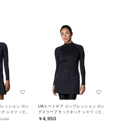
プレッション ロン
UAヒートギア コンプレッション ロン
ック シャツ（ゴル
グスリーブ モックネック シャツ（ゴル
フ/WOMEN）
￥4,950
7,700