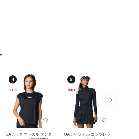
ー
4
5
6
SALE
SALE
UAテック マッスル タンク
UAアイソチル コンプレッ
UAアス