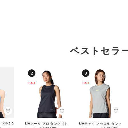
ベストセラ
2
3
SALE
SALE
ブラ2.0
UAクール プロ タンク（ト
UAテック マッスル タンク