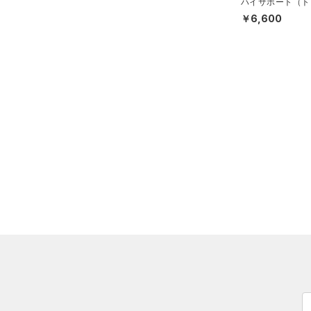
（0）
ハイサポート（ト
ロングTシャツ
グ/WOMEN）
￥6,600
（0）
パーカー&トレーナー
（0）
ジャケット
（0）
ジャージ
（0）
ベスト
（0）
ダウン・コート
（0）
スポーツブラ
（0）
セットアップ
（0）
スイムウェア
ボトムス
アクセサリー
すべてのボトムス
シューズ
すべてのアクセサリー
（0）
レギンス&タイツ
すべてのシューズ
（0）
バックパック
（0）
ショートパンツ
サイズ
（0）
スポーツシューズ
ショルダー＆トートバッグ