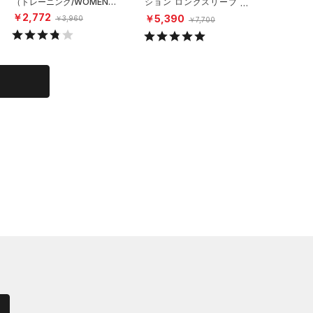
（トレーニング/WOMEN）
ション ロングスリーブ モ
スリープ
ックネック シャツ（ゴル
シャツ（リ
￥2,772
￥5,390
￥12,10
￥3,960
￥7,700
フ/WOMEN）
X）