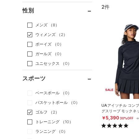
2件
通常価格
（1）
性別
セール
（1）
メンズ
（8）
ウィメンズ
（2）
ボーイズ
（0）
ガールズ
（0）
ユニセックス
（0）
スポーツ
SALE
ベースボール
（0）
バスケットボール
（0）
UAアイソチル コン
グスリーブ モックネ
ゴルフ
（2）
フ/WOMEN）
￥5,390
30%OFF
￥
トレーニング
（10）
ランニング
（0）