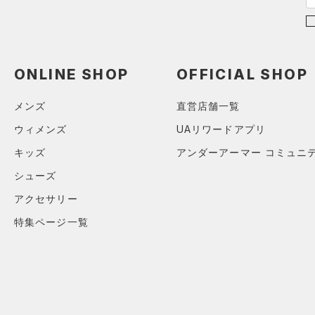
（0）
パンツ(ロングパンツ)
（4）
YS(130cm)
カラー
（0）
スパイク
（0）
スウェット＆フリース
YM(140cm)
（2）
サックパック
スポーツスタイルシューズ
（0）
アンダーウェア
YL(150cm)
（0）
（0）
ウェストバッグ
ONLINE SHOP
OFFICIAL SHOP
（0）
ブラック
スカート
ホワイト
ブラウン
グリーン
YXL(160cm)
（0）
サンダル
（0）
ダッフルバッグ
（0）
S
スイムウェア
メンズ
直営店舗一覧
（1）
キャップ＆ビーニー
M
ブルー
パープル
レッド
イエロー
ウィメンズ
UAリワードアプリ
（0）
ベルト
L
キッズ
アンダーアーマー コミュニ
（0）
グローブ・手袋
XL
オレンジ
その他
シューズ
（0）
アイウェア
2XL
アクセサリー
リストバンド＆ヘッドバンド
3XL
価格
（0）
特集ページ一覧
4XL
（0）
スポーツマスク
5XL
テクノロジー
～
（0）
円
円
ソックス
6XL
FLOW(フロー)
（0）
在庫
（0）
ネックウォーマー
HOVR(ホバー)
（0）
（0）