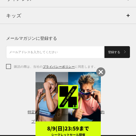
キッズ
トップス
ボトムス
キッズ
トップス
ボトムス
シューズ
シューズ
メールマガジンに登録する
ボトムス
シューズ
アクセサリー
アクセサリー
登録する
シューズ
アクセサリー
購読の際は、当社の
プライバシーポリシー
に同意します。
アクセサリー
スポーツブラ
レギンス＆タイツ
特定商取引法に基づく通販の表記
会員規約
プライバシーポリシー