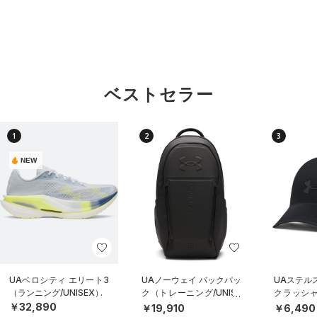
ベストセラー
1
2
3
NEW
UAベロシティ エリート3
UAノーウェイ バックパッ
UAステル
（ランニング/UNISEX）
ク（トレーニング/UNISE
クラッシャ
X）
（ライフスタ
￥32,890
￥19,910
￥6,490