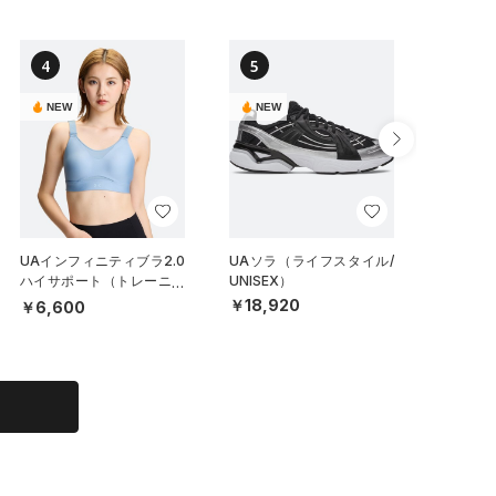
4
5
6
NEW
NEW
UAインフィニティブラ2.0
UAソラ（ライフスタイル/
UAステ
ハイサポート（トレーニン
UNISEX）
クラッシ
グ/WOMEN）
（ライフ
￥18,920
￥6,600
￥6,49
X）