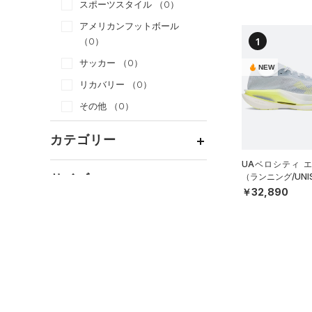
スポーツスタイル
（0）
アメリカンフットボール
1
（0）
サッカー
（0）
NEW
リカバリー
（0）
その他
（0）
カテゴリー
UAベロシティ 
トップス
サイズ
（ランニング/UNI
￥32,890
ボトムス
すべてのトップス
カテゴリーを選択してください。
アクセサリー
カラー
すべてのボトムス
（0）
ベースレイヤー
シューズ
すべてのアクセサリー
（0）
レギンス&タイツ
（0）
Tシャツ
すべてのシューズ
（0）
バックパック
（0）
ショートパンツ
（0）
タンクトップ
ブラック
ホワイト
ブラウン
グリーン
（0）
スポーツシューズ
ショルダー＆トートバッグ
（0）
パンツ(ロングパンツ)
（0）
ポロシャツ
（0）
（0）
スパイク
（0）