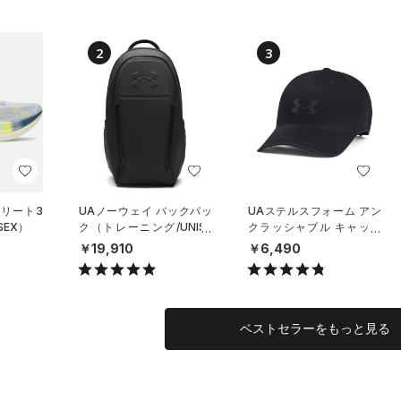
2
3
エリート3
UAノーウェイ バックパッ
UAステルスフォーム アン
SEX）
ク（トレーニング/UNISE
クラッシャブル キャップ
X）
（ライフスタイル/UNISE
￥19,910
￥6,490
X）
ベストセラーをもっと見る