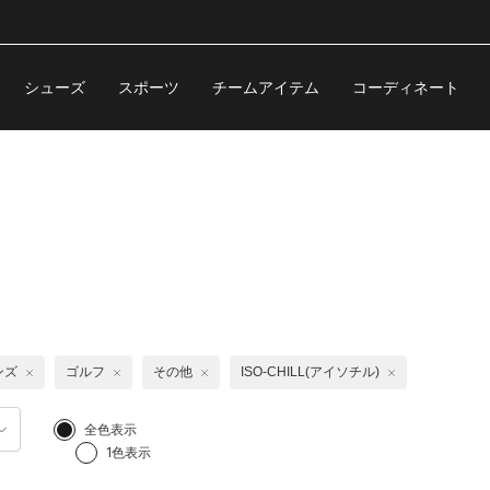
シューズ
スポーツ
チームアイテム
コーディネート
ンズ
ゴルフ
その他
ISO-CHILL(アイソチル)
全色表示
1色表示