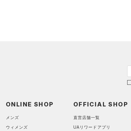
スウェット＆フリース
（0）
ロングTシャツ
ブルー
パープル
レッド
イエロー
（0）
サックパック
スポーツスタイルシューズ
（0）
アンダーウェア
（0）
パーカー&トレーナー
（0）
（0）
ウェストバッグ
（0）
スカート
（0）
ジャケット
オレンジ
その他
（0）
サンダル
（0）
ダッフルバッグ
（0）
スイムウェア
（0）
ジャージ
（0）
キャップ＆ビーニー
価格
（0）
ベスト
（0）
ベルト
（0）
ダウン・コート
（0）
グローブ・手袋
テクノロジー
（0）
スポーツブラ
～
円
円
（0）
アイウェア
FLOW(フロー)
（0）
（0）
セットアップ
リストバンド＆ヘッドバンド
HOVR(ホバー)
（0）
（0）
（0）
スイムウェア
CHARGED(チャージド)
（0）
（0）
スポーツマスク
MICRO G(マイクロＧ)
（0）
（0）
ソックス
ONLINE SHOP
OFFICIAL SHOP
TRIBASE(トライベース)
（0）
ネックウォーマー
（0）
メンズ
直営店舗一覧
（0）
スリーブ
RUSH(ラッシュ)
（0）
ウィメンズ
UAリワードアプリ
（0）
タオル
ISO-CHILL(アイソチル)
（0）