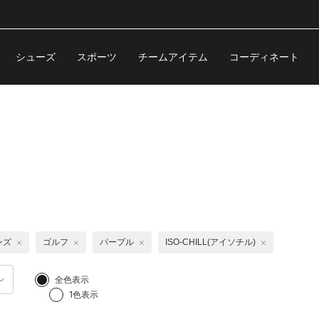
シューズ
スポーツ
チームアイテム
コーディネート
ンズ
ゴルフ
パープル
ISO-CHILL(アイソチル)
全色表示
1色表示