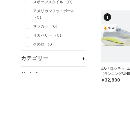
スポーツスタイル
（0）
アメリカンフットボール
1
（0）
サッカー
（0）
NEW
リカバリー
（0）
その他
（0）
カテゴリー
UAベロシティ 
トップス
サイズ
（ランニング/UNI
￥32,890
ボトムス
すべてのトップス
カテゴリーを選択してください。
アクセサリー
カラー
すべてのボトムス
（0）
ベースレイヤー
シューズ
すべてのアクセサリー
（0）
レギンス&タイツ
（0）
Tシャツ
すべてのシューズ
（0）
バックパック
（0）
ショートパンツ
（0）
タンクトップ
ブラック
ホワイト
ブラウン
グリーン
（0）
スポーツシューズ
ショルダー＆トートバッグ
（0）
パンツ(ロングパンツ)
（0）
ポロシャツ
（0）
（0）
スパイク
（0）