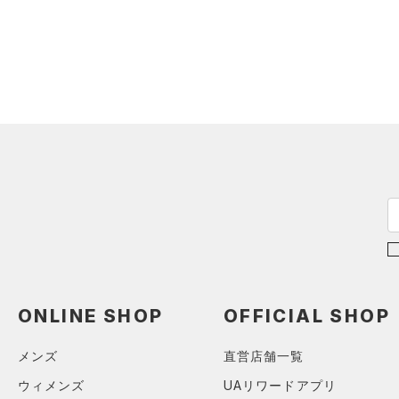
スウェット＆フリース
（0）
ロングTシャツ
ブルー
パープル
レッド
イエロー
（0）
サックパック
スポーツスタイルシューズ
（0）
アンダーウェア
（0）
パーカー&トレーナー
（0）
（0）
ウェストバッグ
（0）
スカート
（0）
ジャケット
オレンジ
その他
（0）
サンダル
（0）
ダッフルバッグ
（0）
スイムウェア
（0）
ジャージ
（0）
キャップ＆ビーニー
価格
（0）
ベスト
（0）
ベルト
（0）
ダウン・コート
（0）
グローブ・手袋
テクノロジー
（0）
スポーツブラ
～
円
円
（0）
アイウェア
FLOW(フロー)
（0）
（0）
セットアップ
リストバンド＆ヘッドバンド
HOVR(ホバー)
（0）
（0）
（0）
スイムウェア
CHARGED(チャージド)
（0）
（0）
スポーツマスク
MICRO G(マイクロＧ)
（0）
（0）
ソックス
ONLINE SHOP
OFFICIAL SHOP
TRIBASE(トライベース)
（0）
ネックウォーマー
（0）
メンズ
直営店舗一覧
（0）
スリーブ
RUSH(ラッシュ)
（0）
ウィメンズ
UAリワードアプリ
（0）
タオル
ISO-CHILL(アイソチル)
（0）