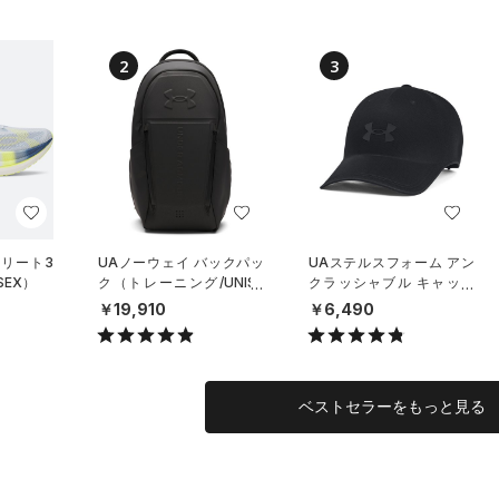
2
3
エリート3
UAノーウェイ バックパッ
UAステルスフォーム アン
SEX）
ク（トレーニング/UNISE
クラッシャブル キャップ
X）
（ライフスタイル/UNISE
￥19,910
￥6,490
X）
ベストセラーをもっと見る