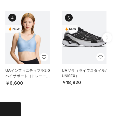
4
5
6
NEW
NEW
UAインフィニティブラ2.0
UAソラ（ライフスタイル/
UAステ
ハイサポート（トレーニン
UNISEX）
クラッシ
グ/WOMEN）
（ライフ
￥18,920
￥6,600
￥6,49
X）