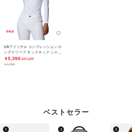
SALE
UAアイソチル コンプレッション ロ
ングスリーブ モックネック シャツ
（ゴルフ/WOMEN）
￥5,390
30%OFF
￥7,700
ベストセラー
1
2
3