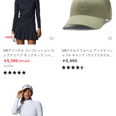
SALE
UAアイソチル コンプレッション ロ
UAステルスフォーム アンクラッシ
ングスリーブ モックネック シャツ
ャブル キャップ（ライフスタイル/U
（ゴルフ/WOMEN）
NISEX）
￥5,390
￥6,490
30%OFF
￥7,700