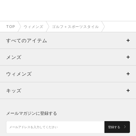
TOP
ウィメンズ
ゴルフ＋スポーツスタイル
すべてのアイテム
メンズ
メンズ
ウィメンズ
トップス
ウィメンズ
キッズ
トップス
ボトムス
キッズ
トップス
ボトムス
シューズ
シューズ
メールマガジンに登録する
ボトムス
シューズ
アクセサリー
アクセサリー
登録する