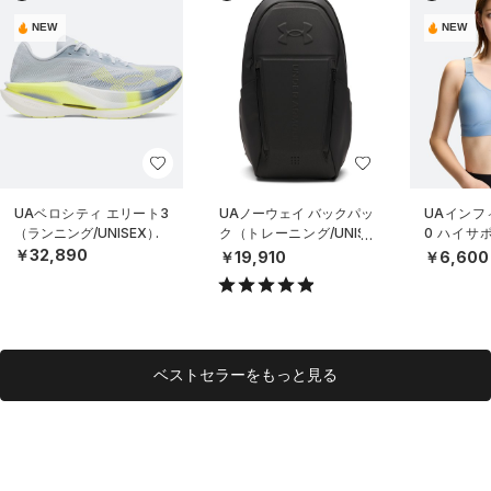
NEW
NEW
UAベロシティ エリート3
UAノーウェイ バックパッ
UAインフ
（ランニング/UNISEX）
ク（トレーニング/UNISE
0 ハイサ
X）
ニング/WO
￥32,890
￥19,910
￥6,600
ベストセラーをもっと見る