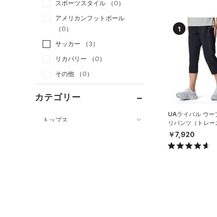
スポーツスタイル
（0）
アメリカンフットボール
1
（0）
サッカー
（3）
リカバリー
（0）
その他
（0）
カテゴリー
UAライバル ウー
トップス
リパンツ（トレー
OMEN）
ボトムス
￥7,920
すべてのトップス
すべてのボトムス
（4）
ベースレイヤー
（0）
レギンス&タイツ
（3）
Tシャツ
（0）
ショートパンツ
（1）
タンクトップ
（0）
パンツ(ロングパンツ)
（0）
ポロシャツ
（0）