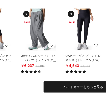
2
3
SALE
SALE
ブン カプ
UAライバル ウーブン ワイ
UAヒートギア プリント レ
ニング/W
ド パンツ（ライフスタイ
ギンス（トレーニング/WO
ル/WOMEN）
MEN）
￥6,237
￥4,543
￥8,910
￥6,490
ベストセラーをもっと見る