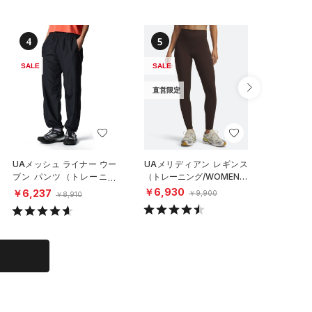
4
5
6
SALE
SALE
SALE
直営限定
UAメッシュ ライナー ウー
UAメリディアン レギンス
UAウー
ブン パンツ（トレーニン
（トレーニング/WOMEN）
ーニング/
グ/WOMEN）
￥6,930
￥6,93
￥6,237
￥9,900
￥8,910