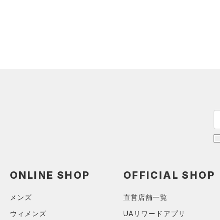
スウェット＆フリース
（0）
ロングTシャツ
（0）
アンダーウェア
（0）
パーカー&トレーナー
（0）
スカート
（0）
ジャケット
（0）
スイムウェア
（0）
ジャージ
（0）
ベスト
アクセサリー
シューズ
（0）
ダウン・コート
すべてのアクセサリー
（0）
スポーツブラ
すべてのシューズ
（3）
バックパック
サイズ
（0）
（1）
セットアップ
スポーツシューズ
（1）
ショルダー＆トートバッグ
YXS(120cm)
カラー
（0）
（0）
スイムウェア
スパイク
（0）
サックパック
YS(130cm)
スポーツスタイルシューズ
（1）
ウェストバッグ
YM(140cm)
（9）
（0）
ダッフルバッグ
ブラック
ホワイト
ブラウン
グリーン
ONLINE SHOP
OFFICIAL SHOP
YL(150cm)
（1）
サンダル
（2）
キャップ＆ビーニー
YXL(160cm)
メンズ
直営店舗一覧
（0）
XS
ベルト
ブルー
パープル
レッド
イエロー
ウィメンズ
UAリワードアプリ
S