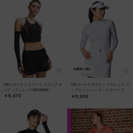
在庫残り僅か
UAベロシティ エリート クロップ タ
UAコールドギアインフラレッド コ
ンク（ランニング/WOMEN）
ンプレッション ロングスリーブ モ
ックネック シャツ（ゴルフ/WOME
￥8,470
￥9,900
N）