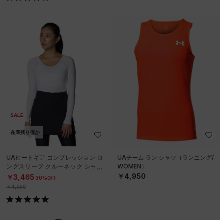
SALE
在庫残り僅か
UAヒートギア コンプレッション ロ
UAチーム ラン シャツ（ランニング/
ングスリーブ クルーネック シャツ
WOMEN）
（ゴルフ/WOMEN）
￥4,950
￥3,465
30%OFF
￥4,950