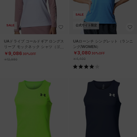
SALE
SALE
公式サイト限定
UAドライブ コールドギア ロングス
UAローンチ シングレット（ランニ
リーブ モックネック シャツ（ゴル
ング/WOMEN）
フ/WOMEN）
￥3,080
￥9,086
30%OFF
30%OFF
￥4,400
￥12,980