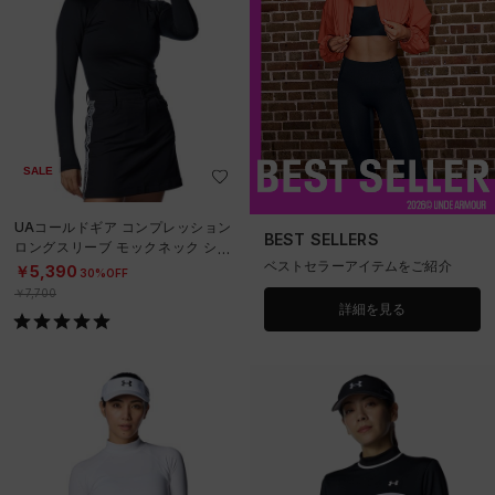
SALE
UAコールドギア コンプレッション
BEST SELLERS
ロングスリーブ モックネック シャ
ベストセラーアイテムをご紹介
ツ（ゴルフ/WOMEN）
￥5,390
30%OFF
￥7,700
詳細を見る