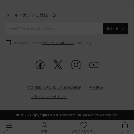
トップス
ボトムス
シューズ
シューズ
メールマガジンに登録する
ボトムス
シューズ
アクセサリー
アクセサリー
登録する
シューズ
アクセサリー
購読の際は、当社の
プライバシーポリシー
に同意します。
アクセサリー
スポーツブラ
レギンス＆タイツ
特定商取引法に基づく通販の表記
会員規約
プライバシーポリシー
© 2026 Copyright DOME Corporation. All Rights Reserved.
検索
お気に入りリスト
カート
メニュー