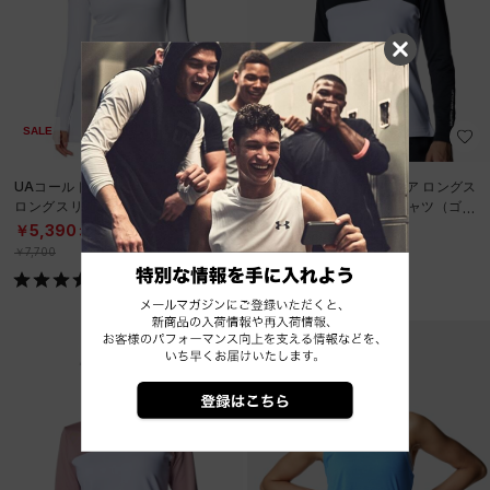
SALE
SALE
UAコールドギア コンプレッション
UAドライブ コールドギア ロングス
ロングスリーブ モックネック シャ
リーブ モックネック シャツ（ゴル
ツ（ゴルフ/WOMEN）
フ/WOMEN）
￥5,390
￥9,086
30%OFF
30%OFF
￥7,700
￥12,980