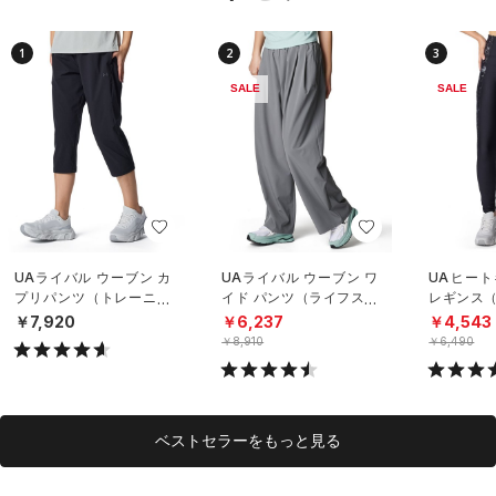
1
2
3
SALE
SALE
UAライバル ウーブン カ
UAライバル ウーブン ワ
UAヒート
プリパンツ（トレーニン
イド パンツ（ライフスタ
レギンス（
グ/WOMEN）
イル/WOMEN）
WOMEN
￥7,920
￥6,237
￥4,543
￥8,910
￥6,490
ベストセラーをもっと見る