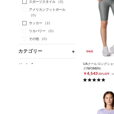
スポーツスタイル
（3）
アメリカンフットボール
（0）
サッカー
（2）
リカバリー
（0）
その他
（0）
カテゴリー
SALE
トップス
UAクール ロングシ
サイズ
グ/WOMEN）
ボトムス
すべてのトップス
￥4,543
30%OFF
￥
カテゴリーを選択してください。
アクセサリー
カラー
すべてのボトムス
（1）
ベースレイヤー
シューズ
すべてのアクセサリー
（3）
レギンス&タイツ
（14）
Tシャツ
すべてのシューズ
（1）
バックパック
（1）
ショートパンツ
（2）
タンクトップ
ブラック
ホワイト
ブラウン
グリーン
（1）
スポーツシューズ
ショルダー＆トートバッグ
（1）
パンツ(ロングパンツ)
（0）
ポロシャツ
（0）
（0）
スパイク
（0）