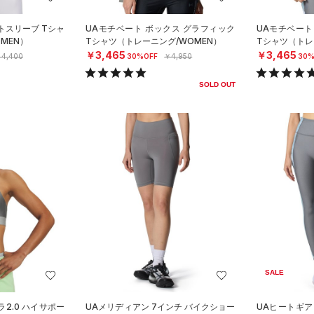
トスリーブ Tシャ
UAモチベート ボックス グラフィック
UAモチベート
MEN）
Tシャツ（トレーニング/WOMEN）
Tシャツ（トレ
￥3,465
￥3,465
4,400
30%OFF
￥4,950
30%
SOLD OUT
SALE
2.0 ハイサポー
UAメリディアン 7インチ バイクショー
UAヒートギア