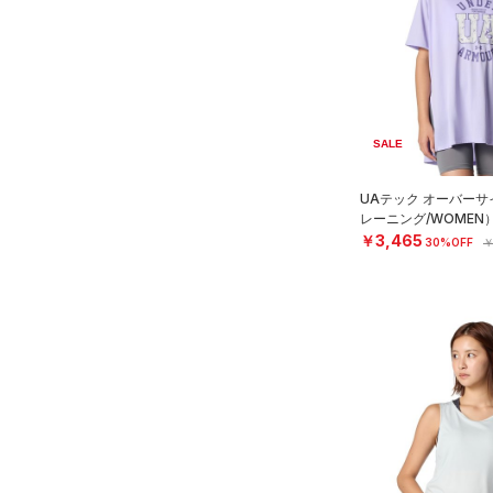
スウェット＆フリース
（0）
ロングTシャツ
ブルー
パープル
レッド
イエロー
（0）
サックパック
スポーツスタイルシューズ
（0）
アンダーウェア
（1）
パーカー&トレーナー
（0）
（0）
ウェストバッグ
（0）
スカート
（1）
ジャケット
オレンジ
その他
（0）
サンダル
（0）
ダッフルバッグ
（0）
スイムウェア
（0）
ジャージ
（0）
キャップ＆ビーニー
価格
SALE
（0）
ベスト
（0）
ベルト
（0）
ダウン・コート
UAテック オーバーサ
（0）
グローブ・手袋
テクノロジー
レーニング/WOMEN
（1）
スポーツブラ
～
円
円
￥3,465
（0）
アイウェア
30%OFF
￥
FLOW(フロー)
（0）
（0）
セットアップ
在庫
リストバンド＆ヘッドバンド
HOVR(ホバー)
（0）
（0）
（0）
スイムウェア
在庫あり
CHARGED(チャージド)
（0）
限定
（0）
スポーツマスク
MICRO G(マイクロＧ)
（0）
（0）
ソックス
直営限定
（1）
コレクション
TRIBASE(トライベース)
（0）
ネックウォーマー
公式サイト限定
（0）
（0）
プロジェクトロック
（0）
（0）
スリーブ
在庫残りわずか
（0）
RUSH(ラッシュ)
（0）
ステフィン・カリー
（0）
（0）
タオル
ISO-CHILL(アイソチル)
（1）