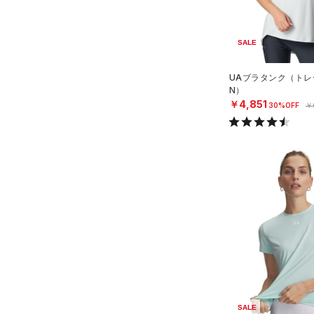
アジア限定
（0）
（0）
Tech(テック)
（5）
ボール
COLDGEAR ARMOUR(コール
（0）
イヤホン＆ヘッドホン
SALE
ドギアアーマー)
（0）
（0）
ウォーターボトル
UAブラタンク（トレ
HEATGEAR ARMOUR(ヒート
N）
（0）
その他
ギアアーマー)
（1）
￥4,851
30%OFF
￥
STORM(ストーム)
（2）
COLDGEAR INFRARED(コー
ルドギアインフラレッド)
（0）
AUXETIC(オーゼティック)
（0）
Charged Cotton(チャージド
コットン)
（0）
Rival Fleece(ライバルフリー
ス)
（0）
Armour Fleece(アーマーフリ
SALE