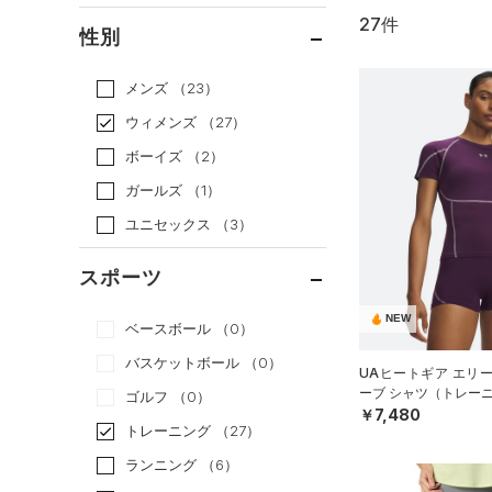
27件
通常価格
（6）
性別
セール
（21）
メンズ
（23）
ウィメンズ
（27）
ボーイズ
（2）
ガールズ
（1）
ユニセックス
（3）
スポーツ
NEW
ベースボール
（0）
バスケットボール
（0）
UAヒートギア エリ
ーブ シャツ（トレーニ
ゴルフ
（0）
￥7,480
トレーニング
（27）
ランニング
（6）