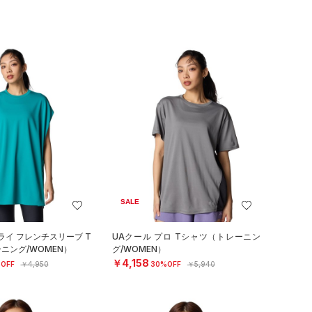
SALE
ライ フレンチスリーブ T
UAクール プロ Tシャツ（トレーニン
ニング/WOMEN）
グ/WOMEN）
￥4,158
OFF
￥4,950
30%OFF
￥5,940