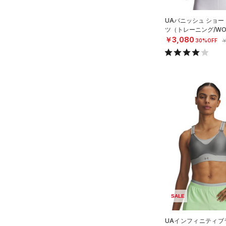
ース)
（0）
UAバニッシュ ショー
ツ（トレーニング/WO
￥3,080
30%OFF
￥
SALE
UAインフィニティブラ