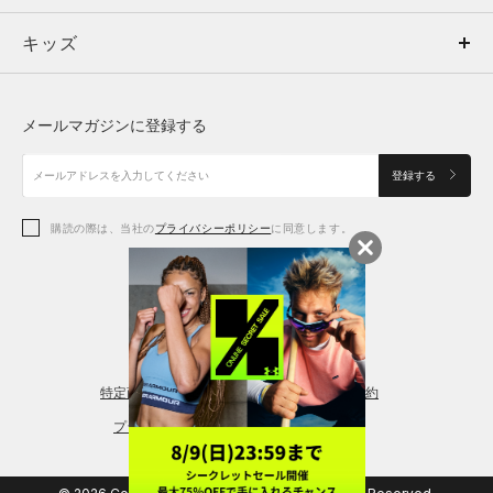
キッズ
トップス
ボトムス
キッズ
トップス
ボトムス
シューズ
シューズ
メールマガジンに登録する
ボトムス
シューズ
アクセサリー
アクセサリー
登録する
シューズ
アクセサリー
購読の際は、当社の
プライバシーポリシー
に同意します。
アクセサリー
スポーツブラ
レギンス＆タイツ
特定商取引法に基づく通販の表記
会員規約
プライバシーポリシー