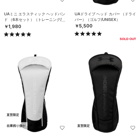
UAミニ エラスティック ヘッドバン
UAドライブ ヘッド カバー （ドライ
ド （6本セット）（トレーニング/W
バー）（ゴルフ/UNISEX）
OMEN）
￥5,500
￥1,980
SOLD OUT
直営限定
在庫残り僅か
直営限定