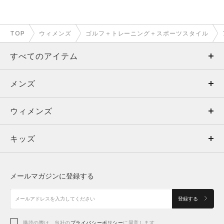
TOP
ウィメンズ
ゴルフ＋トレーニング＋スポーツスタイル
すべてのアイテム
メンズ
メンズ
ウィメンズ
トップス
ウィメンズ
キッズ
トップス
ボトムス
キッズ
トップス
ボトムス
シューズ
シューズ
メールマガジンに登録する
ボトムス
シューズ
アクセサリー
アクセサリー
登録する
シューズ
アクセサリー
購読の際は、当社の
プライバシーポリシー
に同意します。